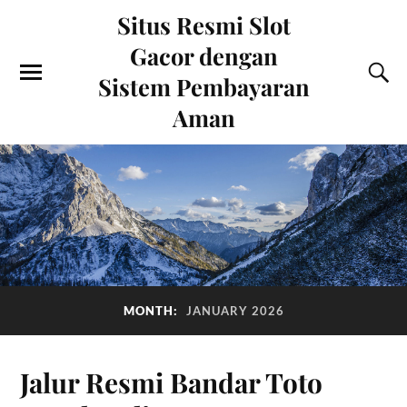
Situs Resmi Slot
Gacor dengan
Sistem Pembayaran
Aman
MONTH:
JANUARY 2026
Jalur Resmi Bandar Toto