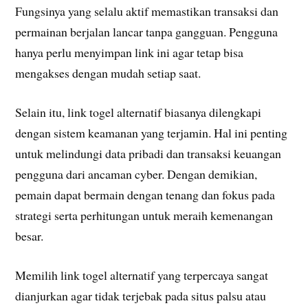
Fungsinya yang selalu aktif memastikan transaksi dan
permainan berjalan lancar tanpa gangguan. Pengguna
hanya perlu menyimpan link ini agar tetap bisa
mengakses dengan mudah setiap saat.
Selain itu, link togel alternatif biasanya dilengkapi
dengan sistem keamanan yang terjamin. Hal ini penting
untuk melindungi data pribadi dan transaksi keuangan
pengguna dari ancaman cyber. Dengan demikian,
pemain dapat bermain dengan tenang dan fokus pada
strategi serta perhitungan untuk meraih kemenangan
besar.
Memilih link togel alternatif yang terpercaya sangat
dianjurkan agar tidak terjebak pada situs palsu atau