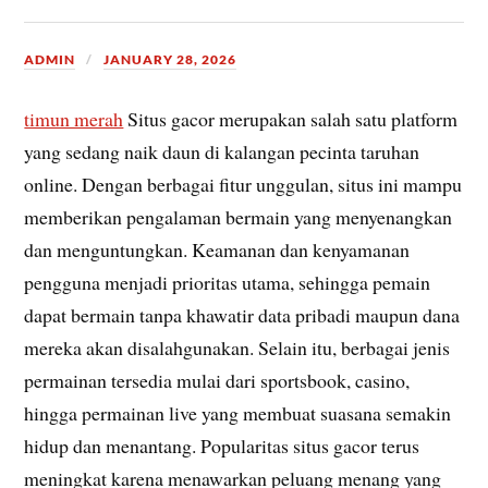
ADMIN
JANUARY 28, 2026
timun merah
Situs gacor merupakan salah satu platform
yang sedang naik daun di kalangan pecinta taruhan
online. Dengan berbagai fitur unggulan, situs ini mampu
memberikan pengalaman bermain yang menyenangkan
dan menguntungkan. Keamanan dan kenyamanan
pengguna menjadi prioritas utama, sehingga pemain
dapat bermain tanpa khawatir data pribadi maupun dana
mereka akan disalahgunakan. Selain itu, berbagai jenis
permainan tersedia mulai dari sportsbook, casino,
hingga permainan live yang membuat suasana semakin
hidup dan menantang. Popularitas situs gacor terus
meningkat karena menawarkan peluang menang yang