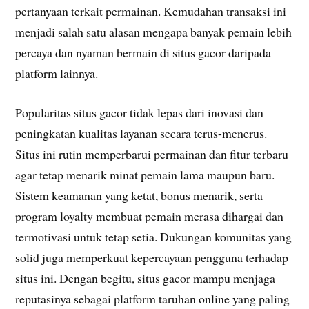
pertanyaan terkait permainan. Kemudahan transaksi ini
menjadi salah satu alasan mengapa banyak pemain lebih
percaya dan nyaman bermain di situs gacor daripada
platform lainnya.
Popularitas situs gacor tidak lepas dari inovasi dan
peningkatan kualitas layanan secara terus-menerus.
Situs ini rutin memperbarui permainan dan fitur terbaru
agar tetap menarik minat pemain lama maupun baru.
Sistem keamanan yang ketat, bonus menarik, serta
program loyalty membuat pemain merasa dihargai dan
termotivasi untuk tetap setia. Dukungan komunitas yang
solid juga memperkuat kepercayaan pengguna terhadap
situs ini. Dengan begitu, situs gacor mampu menjaga
reputasinya sebagai platform taruhan online yang paling