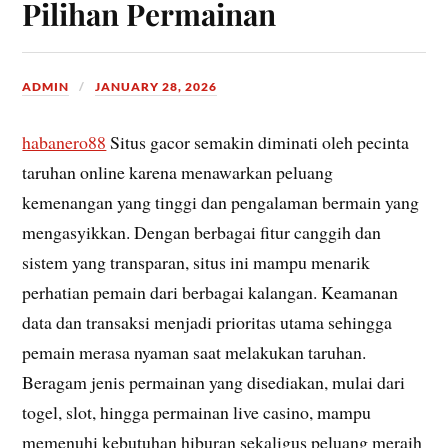
Pilihan Permainan
ADMIN
JANUARY 28, 2026
habanero88
Situs gacor semakin diminati oleh pecinta
taruhan online karena menawarkan peluang
kemenangan yang tinggi dan pengalaman bermain yang
mengasyikkan. Dengan berbagai fitur canggih dan
sistem yang transparan, situs ini mampu menarik
perhatian pemain dari berbagai kalangan. Keamanan
data dan transaksi menjadi prioritas utama sehingga
pemain merasa nyaman saat melakukan taruhan.
Beragam jenis permainan yang disediakan, mulai dari
togel, slot, hingga permainan live casino, mampu
memenuhi kebutuhan hiburan sekaligus peluang meraih