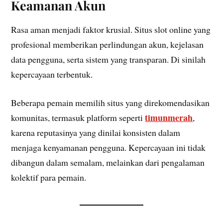
Keamanan Akun
Rasa aman menjadi faktor krusial. Situs slot online yang
profesional memberikan perlindungan akun, kejelasan
data pengguna, serta sistem yang transparan. Di sinilah
kepercayaan terbentuk.
Beberapa pemain memilih situs yang direkomendasikan
timunmerah
komunitas, termasuk platform seperti
,
karena reputasinya yang dinilai konsisten dalam
menjaga kenyamanan pengguna. Kepercayaan ini tidak
dibangun dalam semalam, melainkan dari pengalaman
kolektif para pemain.