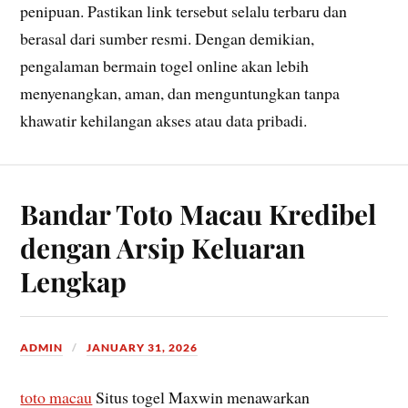
penipuan. Pastikan link tersebut selalu terbaru dan
berasal dari sumber resmi. Dengan demikian,
pengalaman bermain togel online akan lebih
menyenangkan, aman, dan menguntungkan tanpa
khawatir kehilangan akses atau data pribadi.
Bandar Toto Macau Kredibel
dengan Arsip Keluaran
Lengkap
ADMIN
JANUARY 31, 2026
toto macau
Situs togel Maxwin menawarkan