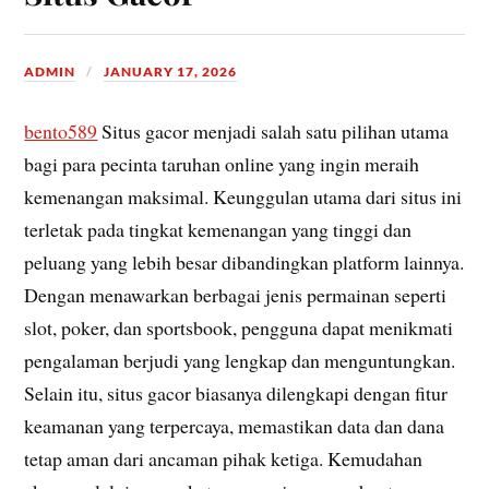
ADMIN
JANUARY 17, 2026
bento589
Situs gacor menjadi salah satu pilihan utama
bagi para pecinta taruhan online yang ingin meraih
kemenangan maksimal. Keunggulan utama dari situs ini
terletak pada tingkat kemenangan yang tinggi dan
peluang yang lebih besar dibandingkan platform lainnya.
Dengan menawarkan berbagai jenis permainan seperti
slot, poker, dan sportsbook, pengguna dapat menikmati
pengalaman berjudi yang lengkap dan menguntungkan.
Selain itu, situs gacor biasanya dilengkapi dengan fitur
keamanan yang terpercaya, memastikan data dan dana
tetap aman dari ancaman pihak ketiga. Kemudahan