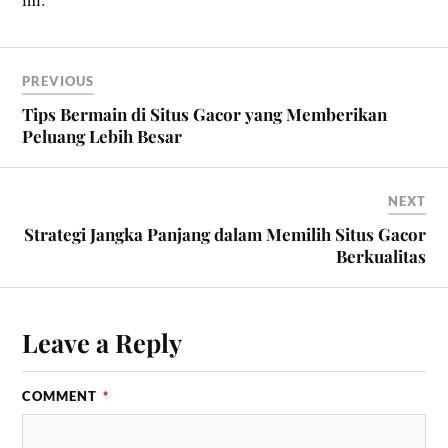
PREVIOUS
Tips Bermain di Situs Gacor yang Memberikan
Peluang Lebih Besar
NEXT
Strategi Jangka Panjang dalam Memilih Situs Gacor
Berkualitas
Leave a Reply
COMMENT
*