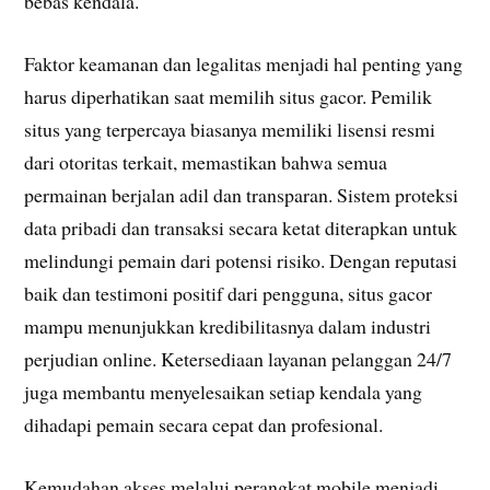
bebas kendala.
Faktor keamanan dan legalitas menjadi hal penting yang
harus diperhatikan saat memilih situs gacor. Pemilik
situs yang terpercaya biasanya memiliki lisensi resmi
dari otoritas terkait, memastikan bahwa semua
permainan berjalan adil dan transparan. Sistem proteksi
data pribadi dan transaksi secara ketat diterapkan untuk
melindungi pemain dari potensi risiko. Dengan reputasi
baik dan testimoni positif dari pengguna, situs gacor
mampu menunjukkan kredibilitasnya dalam industri
perjudian online. Ketersediaan layanan pelanggan 24/7
juga membantu menyelesaikan setiap kendala yang
dihadapi pemain secara cepat dan profesional.
Kemudahan akses melalui perangkat mobile menjadi