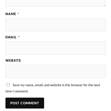
NAME
*
EMAIL
*
WEBSITE
Save my name, email, and website in this browser for the next
time I comment.