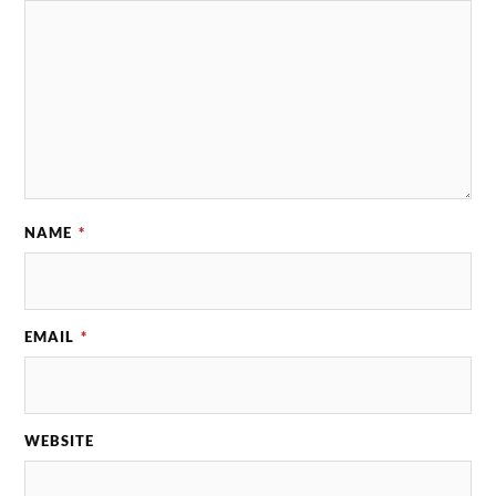
NAME
*
EMAIL
*
WEBSITE