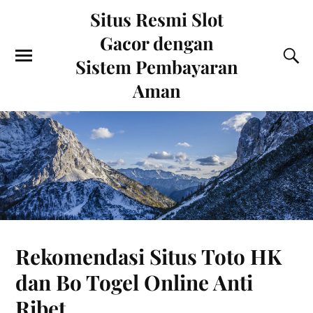
Situs Resmi Slot
Gacor dengan
Sistem Pembayaran
Aman
Rekomendasi Situs Toto HK
dan Bo Togel Online Anti
Ribet