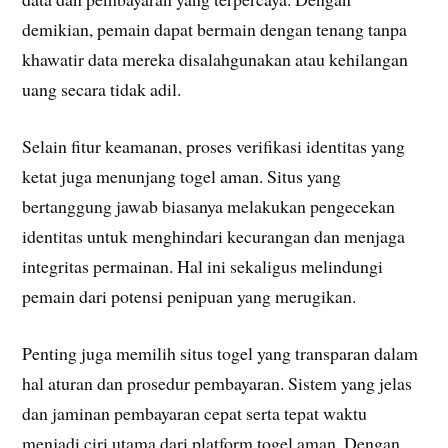
demikian, pemain dapat bermain dengan tenang tanpa
khawatir data mereka disalahgunakan atau kehilangan
uang secara tidak adil.
Selain fitur keamanan, proses verifikasi identitas yang
ketat juga menunjang togel aman. Situs yang
bertanggung jawab biasanya melakukan pengecekan
identitas untuk menghindari kecurangan dan menjaga
integritas permainan. Hal ini sekaligus melindungi
pemain dari potensi penipuan yang merugikan.
Penting juga memilih situs togel yang transparan dalam
hal aturan dan prosedur pembayaran. Sistem yang jelas
dan jaminan pembayaran cepat serta tepat waktu
menjadi ciri utama dari platform togel aman. Dengan