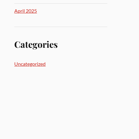
April 2025
Categories
Uncategorized