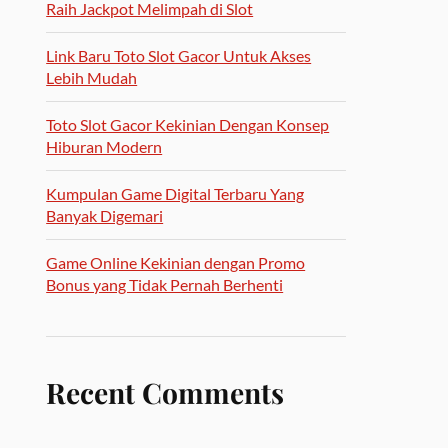
Raih Jackpot Melimpah di Slot
Link Baru Toto Slot Gacor Untuk Akses
Lebih Mudah
Toto Slot Gacor Kekinian Dengan Konsep
Hiburan Modern
Kumpulan Game Digital Terbaru Yang
Banyak Digemari
Game Online Kekinian dengan Promo
Bonus yang Tidak Pernah Berhenti
Recent Comments