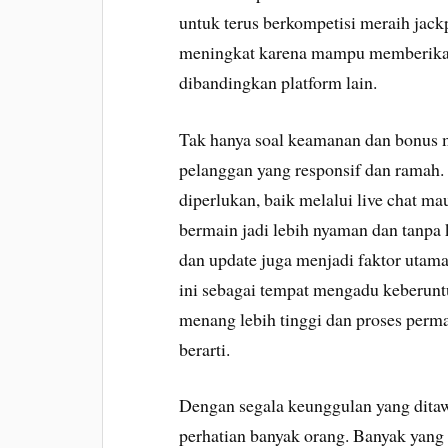
untuk terus berkompetisi meraih jack
meningkat karena mampu memberikan
dibandingkan platform lain.
Tak hanya soal keamanan dan bonus m
pelanggan yang responsif dan ramah.
diperlukan, baik melalui live chat 
bermain jadi lebih nyaman dan tanpa 
dan update juga menjadi faktor utam
ini sebagai tempat mengadu keberunt
menang lebih tinggi dan proses perma
berarti.
Dengan segala keunggulan yang ditawa
perhatian banyak orang. Banyak yan