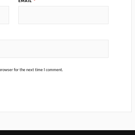
EMAIL
*
browser for the next time I comment.