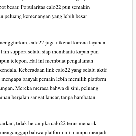
pot besar. Popularitas calo22 pun semakin
 peluang kemenangan yang lebih besar
enggiurkan, calo22 juga dikenal karena layanan
 Tim support selalu siap membantu kapan pun
maupun telepon. Hal ini membuat pengalaman
kendala. Keberadaan link calo22 yang selalu aktif
a mengapa banyak pemain lebih memilih platform
ungan. Mereka merasa bahwa di sini, peluang
inan berjalan sangat lancar, tanpa hambatan
rkan, tidak heran jika calo22 terus menarik
g menganggap bahwa platform ini mampu menjadi