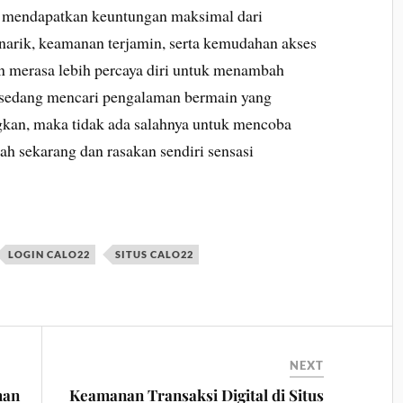
in mendapatkan keuntungan maksimal dari
narik, keamanan terjamin, serta kemudahan akses
n merasa lebih percaya diri untuk menambah
 sedang mencari pengalaman bermain yang
an, maka tidak ada salahnya untuk mencoba
h sekarang dan rasakan sendiri sensasi
LOGIN CALO22
SITUS CALO22
NEXT
han
Keamanan Transaksi Digital di Situs