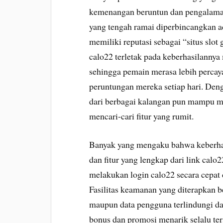
kemenangan beruntun dan pengalama
yang tengah ramai diperbincangkan 
memiliki reputasi sebagai “situs slot
calo22 terletak pada keberhasilanny
sehingga pemain merasa lebih percay
peruntungan mereka setiap hari. Den
dari berbagai kalangan pun mampu m
mencari-cari fitur yang rumit.
Banyak yang mengaku bahwa keberhas
dan fitur yang lengkap dari link calo
melakukan login calo22 secara cepat 
Fasilitas keamanan yang diterapkan be
maupun data pengguna terlindungi dar
bonus dan promosi menarik selalu ter