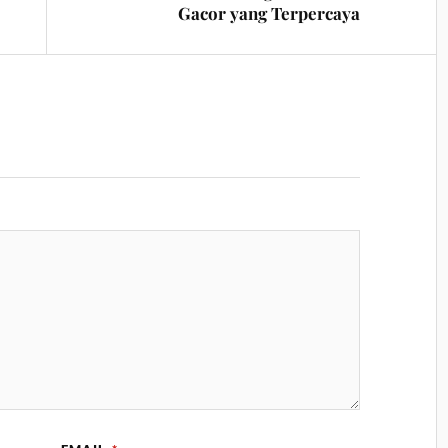
Gacor yang Terpercaya