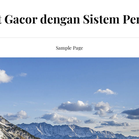
ot Gacor dengan Sistem 
Sample Page