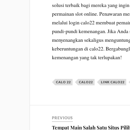
solusi terbaik bagi mereka yang ing
permainan slot online. Penawaran me
melalui login calo22 membuat pemai
pundi-pundi kemenangan. Jika Anda
menyenangkan sekaligus menguntungk
keberuntungan di calo22. Bergabungla
kemenangan yang tak terlupakan!
CALO 22
CALO22
LINK CALO22
PREVIOUS
Tempat Main Salah Satu Situs Pili