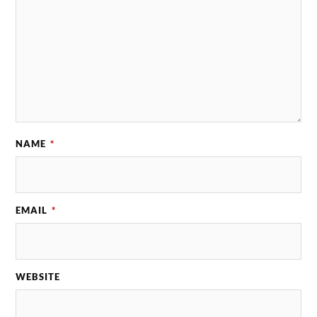
NAME
*
EMAIL
*
WEBSITE