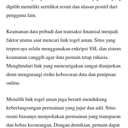
dipilih memiliki sertifikat resmi dan ulasan positif dari
pengguna lain.
Keamanan data pribadi dan transaksi finansial menjadi
faktor utama saat mencari link togel aman. Situs yang
terpercaya selalu menggunakan enkripsi SSL dan sistem
keamanan canggih agar data pemain tetap rahasia.
Menghindari link yang mencurigakan sangat dianjurkan
demi mengurangi risiko kebocoran data dan penipuan
online.
Memilih link togel aman juga berarti mendukung
keberlangsungan permainan yang jujur dan adil. Situs
resmi biasanya menyediakan permainan yang transparan
dan bebas kecurangan. Dengan demikian, pemain dapat