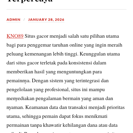
ADMIN
JANUARY 28, 2026
KNO89
Situs gacor menjadi salah satu pilihan utama
bagi para penggemar taruhan online yang ingin meraih
peluang kemenangan lebih tinggi. Keunggulan utama
dari situs gacor terletak pada konsistensi dalam
memberikan hasil yang menguntungkan para
pemainnya. Dengan sistem yang terintegrasi dan
pengelolaan yang profesional, situs ini mampu
menyediakan pengalaman bermain yang aman dan
nyaman. Keamanan data dan transaksi menjadi prioritas
utama, sehingga pemain dapat fokus menikmati
permainan tanpa khawatir kehilangan dana atau data