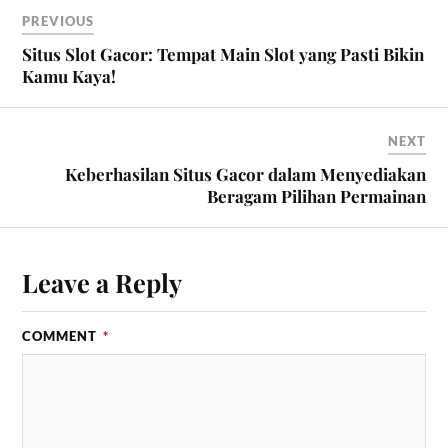
PREVIOUS
Situs Slot Gacor: Tempat Main Slot yang Pasti Bikin
Kamu Kaya!
NEXT
Keberhasilan Situs Gacor dalam Menyediakan
Beragam Pilihan Permainan
Leave a Reply
COMMENT
*