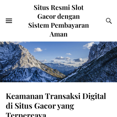
Situs Resmi Slot
Gacor dengan
Sistem Pembayaran
Aman
Keamanan Transaksi Digital
di Situs Gacor yang
Terpercaya