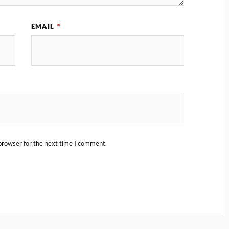
EMAIL
*
browser for the next time I comment.