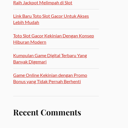
Raih Jackpot Melimpah di Slot
Link Baru Toto Slot Gacor Untuk Akses
Lebih Mudah
Toto Slot Gacor Kekinian Dengan Konsep
Hiburan Modern
Kumpulan Game Digital Terbaru Yang
Banyak Digemari
Game Online Kekinian dengan Promo
Bonus yang Tidak Pernah Berhenti
Recent Comments