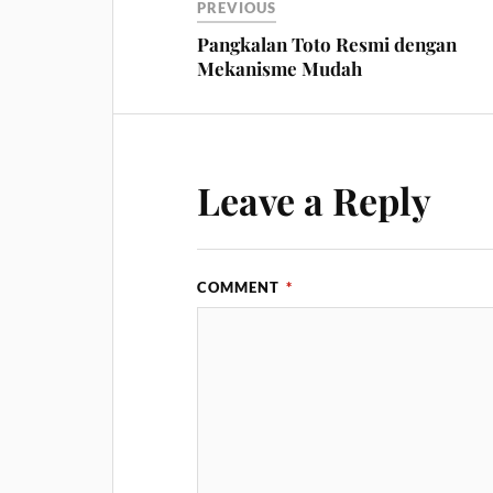
PREVIOUS
Pangkalan Toto Resmi dengan
Mekanisme Mudah
Leave a Reply
COMMENT
*