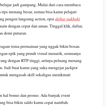
 belajar jadi gampang. Mulai dari cara membaca
 tips menang besar, semua bisa kamu pelajari
ang pengen langsung action, opsi
daftar pakhoki
rmain dengan cepat dan aman. Tinggal klik, daftar,
an demi putaran.
h ragam tema permainan yang nggak bikin bosan.
angan epik yang penuh visual menarik, semuanya
ancang dengan RTP tinggi, artinya peluang menang
n. Jadi buat kamu yang suka mengejar jackpot
t untuk mengasah skill sekaligus menikmati
am hal bonus dan promo. Ada banyak event
yang bisa bikin saldo kamu cepat nambah.