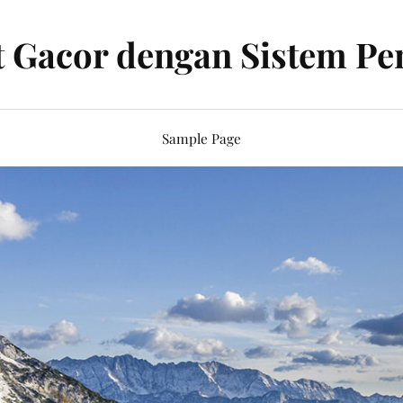
ot Gacor dengan Sistem 
Sample Page