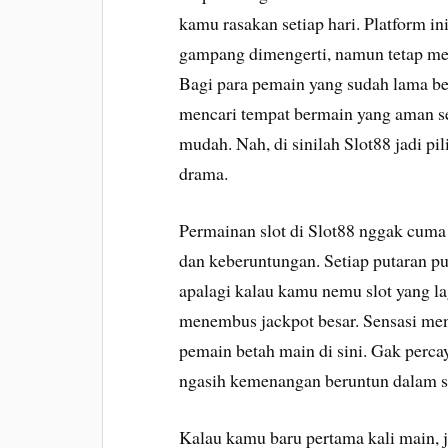
kamu rasakan setiap hari. Platform 
gampang dimengerti, namun tetap me
Bagi para pemain yang sudah lama ber
mencari tempat bermain yang aman s
mudah. Nah, di sinilah Slot88 jadi pi
drama.
Permainan slot di Slot88 nggak cuma s
dan keberuntungan. Setiap putaran p
apalagi kalau kamu nemu slot yang l
menembus jackpot besar. Sensasi men
pemain betah main di sini. Gak percay
ngasih kemenangan beruntun dalam sa
Kalau kamu baru pertama kali main, 