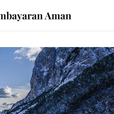
Pembayaran Aman