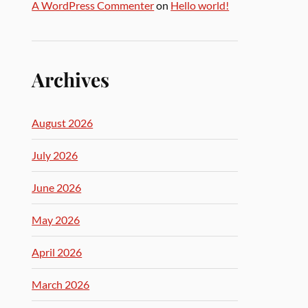
A WordPress Commenter
on
Hello world!
Archives
August 2026
July 2026
June 2026
May 2026
April 2026
March 2026