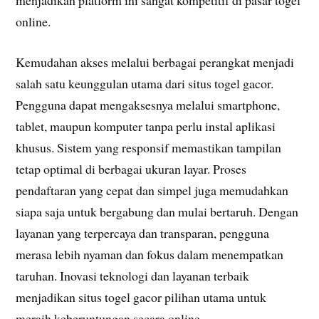
online.
Kemudahan akses melalui berbagai perangkat menjadi
salah satu keunggulan utama dari situs togel gacor.
Pengguna dapat mengaksesnya melalui smartphone,
tablet, maupun komputer tanpa perlu instal aplikasi
khusus. Sistem yang responsif memastikan tampilan
tetap optimal di berbagai ukuran layar. Proses
pendaftaran yang cepat dan simpel juga memudahkan
siapa saja untuk bergabung dan mulai bertaruh. Dengan
layanan yang terpercaya dan transparan, pengguna
merasa lebih nyaman dan fokus dalam menempatkan
taruhan. Inovasi teknologi dan layanan terbaik
menjadikan situs togel gacor pilihan utama untuk
meraih keberuntungan secara online.