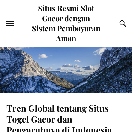
Situs Resmi Slot
Gacor dengan
Sistem Pembayaran
Aman
Tren Global tentang Situs
Togel Gacor dan
Pengaruhnya di Indonesia