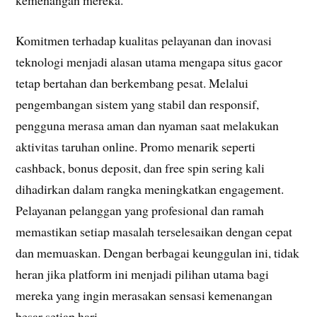
Komitmen terhadap kualitas pelayanan dan inovasi
teknologi menjadi alasan utama mengapa situs gacor
tetap bertahan dan berkembang pesat. Melalui
pengembangan sistem yang stabil dan responsif,
pengguna merasa aman dan nyaman saat melakukan
aktivitas taruhan online. Promo menarik seperti
cashback, bonus deposit, dan free spin sering kali
dihadirkan dalam rangka meningkatkan engagement.
Pelayanan pelanggan yang profesional dan ramah
memastikan setiap masalah terselesaikan dengan cepat
dan memuaskan. Dengan berbagai keunggulan ini, tidak
heran jika platform ini menjadi pilihan utama bagi
mereka yang ingin merasakan sensasi kemenangan
besar setiap hari.