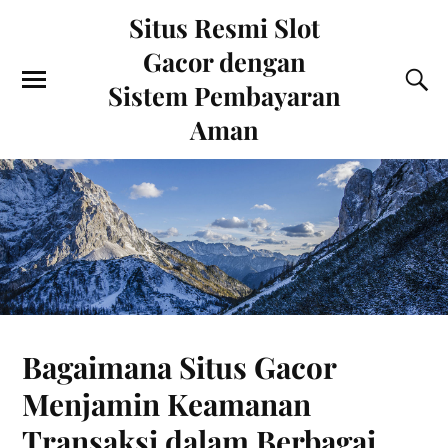
Situs Resmi Slot
Gacor dengan
Sistem Pembayaran
Aman
Bagaimana Situs Gacor
Menjamin Keamanan
Transaksi dalam Berbagai