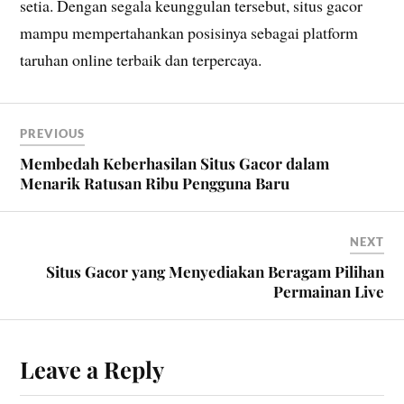
setia. Dengan segala keunggulan tersebut, situs gacor
mampu mempertahankan posisinya sebagai platform
taruhan online terbaik dan terpercaya.
PREVIOUS
Membedah Keberhasilan Situs Gacor dalam
Menarik Ratusan Ribu Pengguna Baru
NEXT
Situs Gacor yang Menyediakan Beragam Pilihan
Permainan Live
Leave a Reply