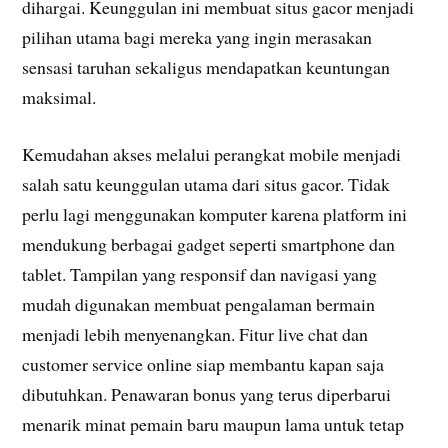
dihargai. Keunggulan ini membuat situs gacor menjadi
pilihan utama bagi mereka yang ingin merasakan
sensasi taruhan sekaligus mendapatkan keuntungan
maksimal.
Kemudahan akses melalui perangkat mobile menjadi
salah satu keunggulan utama dari situs gacor. Tidak
perlu lagi menggunakan komputer karena platform ini
mendukung berbagai gadget seperti smartphone dan
tablet. Tampilan yang responsif dan navigasi yang
mudah digunakan membuat pengalaman bermain
menjadi lebih menyenangkan. Fitur live chat dan
customer service online siap membantu kapan saja
dibutuhkan. Penawaran bonus yang terus diperbarui
menarik minat pemain baru maupun lama untuk tetap