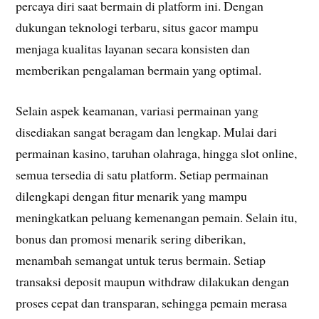
percaya diri saat bermain di platform ini. Dengan
dukungan teknologi terbaru, situs gacor mampu
menjaga kualitas layanan secara konsisten dan
memberikan pengalaman bermain yang optimal.
Selain aspek keamanan, variasi permainan yang
disediakan sangat beragam dan lengkap. Mulai dari
permainan kasino, taruhan olahraga, hingga slot online,
semua tersedia di satu platform. Setiap permainan
dilengkapi dengan fitur menarik yang mampu
meningkatkan peluang kemenangan pemain. Selain itu,
bonus dan promosi menarik sering diberikan,
menambah semangat untuk terus bermain. Setiap
transaksi deposit maupun withdraw dilakukan dengan
proses cepat dan transparan, sehingga pemain merasa