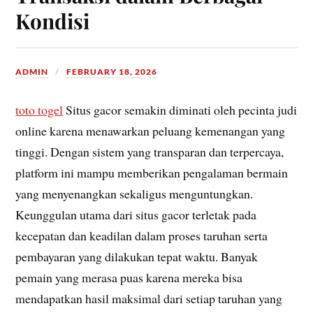
Kondisi
ADMIN
FEBRUARY 18, 2026
toto togel
Situs gacor semakin diminati oleh pecinta judi
online karena menawarkan peluang kemenangan yang
tinggi. Dengan sistem yang transparan dan terpercaya,
platform ini mampu memberikan pengalaman bermain
yang menyenangkan sekaligus menguntungkan.
Keunggulan utama dari situs gacor terletak pada
kecepatan dan keadilan dalam proses taruhan serta
pembayaran yang dilakukan tepat waktu. Banyak
pemain yang merasa puas karena mereka bisa
mendapatkan hasil maksimal dari setiap taruhan yang