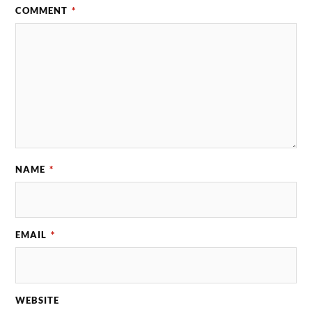
COMMENT
*
NAME
*
EMAIL
*
WEBSITE