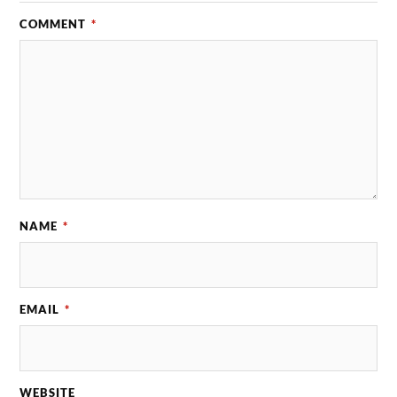
COMMENT
*
NAME
*
EMAIL
*
WEBSITE