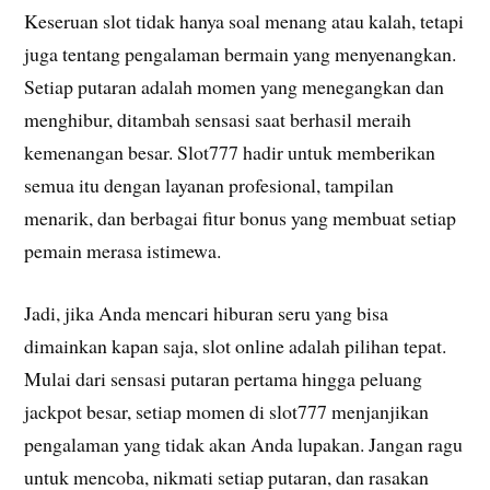
Keseruan slot tidak hanya soal menang atau kalah, tetapi
juga tentang pengalaman bermain yang menyenangkan.
Setiap putaran adalah momen yang menegangkan dan
menghibur, ditambah sensasi saat berhasil meraih
kemenangan besar. Slot777 hadir untuk memberikan
semua itu dengan layanan profesional, tampilan
menarik, dan berbagai fitur bonus yang membuat setiap
pemain merasa istimewa.
Jadi, jika Anda mencari hiburan seru yang bisa
dimainkan kapan saja, slot online adalah pilihan tepat.
Mulai dari sensasi putaran pertama hingga peluang
jackpot besar, setiap momen di slot777 menjanjikan
pengalaman yang tidak akan Anda lupakan. Jangan ragu
untuk mencoba, nikmati setiap putaran, dan rasakan