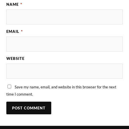
NAME
*
EMAIL
*
WEBSITE
Save my name, email, and website in this browser for the next
time I comment.