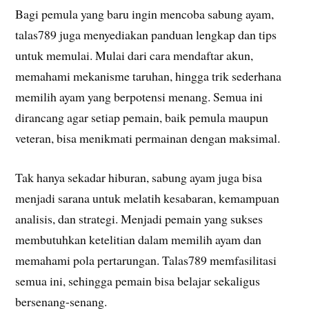
Bagi pemula yang baru ingin mencoba sabung ayam,
talas789 juga menyediakan panduan lengkap dan tips
untuk memulai. Mulai dari cara mendaftar akun,
memahami mekanisme taruhan, hingga trik sederhana
memilih ayam yang berpotensi menang. Semua ini
dirancang agar setiap pemain, baik pemula maupun
veteran, bisa menikmati permainan dengan maksimal.
Tak hanya sekadar hiburan, sabung ayam juga bisa
menjadi sarana untuk melatih kesabaran, kemampuan
analisis, dan strategi. Menjadi pemain yang sukses
membutuhkan ketelitian dalam memilih ayam dan
memahami pola pertarungan. Talas789 memfasilitasi
semua ini, sehingga pemain bisa belajar sekaligus
bersenang-senang.