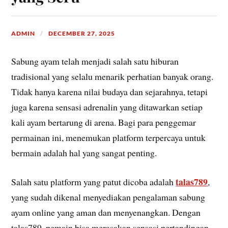
ADMIN
DECEMBER 27, 2025
Sabung ayam telah menjadi salah satu hiburan
tradisional yang selalu menarik perhatian banyak orang.
Tidak hanya karena nilai budaya dan sejarahnya, tetapi
juga karena sensasi adrenalin yang ditawarkan setiap
kali ayam bertarung di arena. Bagi para penggemar
permainan ini, menemukan platform terpercaya untuk
bermain adalah hal yang sangat penting.
talas789
Salah satu platform yang patut dicoba adalah
,
yang sudah dikenal menyediakan pengalaman sabung
ayam online yang aman dan menyenangkan. Dengan
talas789, pemain bisa merasakan sensasi pertandingan