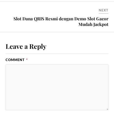
NEXT
Slot Dana QRIS Resmi dengan Demo Slot Gacor
Mudah Jackpot
Leave a Reply
COMMENT
*