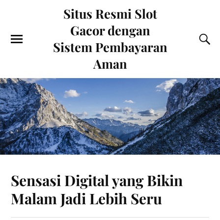
Situs Resmi Slot
Gacor dengan
Sistem Pembayaran
Aman
Sensasi Digital yang Bikin
Malam Jadi Lebih Seru