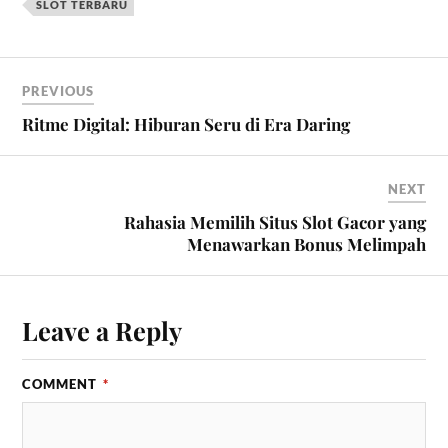
SLOT TERBARU
PREVIOUS
Ritme Digital: Hiburan Seru di Era Daring
NEXT
Rahasia Memilih Situs Slot Gacor yang
Menawarkan Bonus Melimpah
Leave a Reply
COMMENT
*