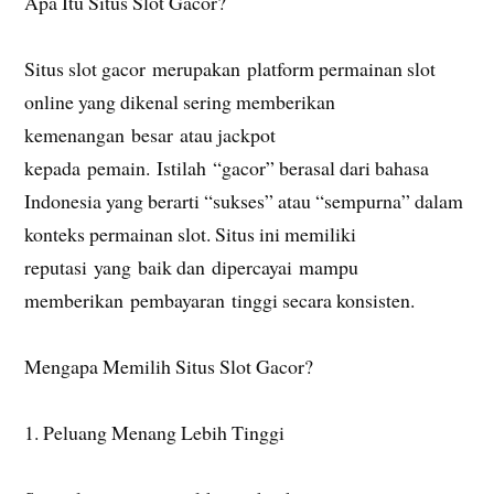
Apa Itu Situs Slot Gacor?
Situs slot gacor merupakan platform permainan slot
online yang dikenal sering memberikan
kemenangan besar atau jackpot
kepada pemain. Istilah “gacor” berasal dari bahasa
Indonesia yang berarti “sukses” atau “sempurna” dalam
konteks permainan slot. Situs ini memiliki
reputasi yang baik dan dipercayai mampu
memberikan pembayaran tinggi secara konsisten.
Mengapa Memilih Situs Slot Gacor?
1. Peluang Menang Lebih Tinggi