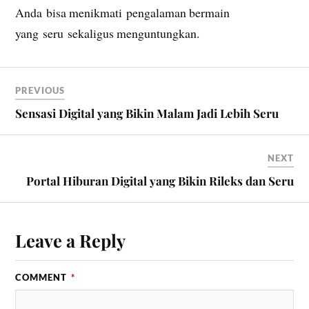
Anda bisa menikmati pengalaman bermain
yang seru sekaligus menguntungkan.
PREVIOUS
Sensasi Digital yang Bikin Malam Jadi Lebih Seru
NEXT
Portal Hiburan Digital yang Bikin Rileks dan Seru
Leave a Reply
COMMENT
*