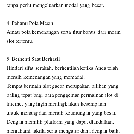
tanpa perlu mengeluarkan modal yang besar.
4. Pahami Pola Mesin
Amati pola kemenangan serta fitur bonus dari mesin
slot tertentu.
5. Berhenti Saat Berhasil
Hindari sifat serakah, berhentilah ketika Anda telah
meraih kemenangan yang memadai.
Tempat bermain slot gacor merupakan pilihan yang
paling tepat bagi para penggemar permainan slot di
internet yang ingin meningkatkan kesempatan
untuk menang dan meraih keuntungan yang besar.
Dengan memilih platform yang dapat diandalkan,
memahami taktik, serta mengatur dana dengan baik,