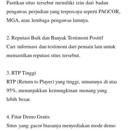
Pastikan situs tersebut memiliki izin dari badan
pengawas perjudian yang terpercaya seperti PAGCOR,
MGA, atau lembaga pengawas lainnya.
2. Reputasi Baik dan Banyak Testimoni Positif
Cari informasi dan testimoni dari pemain lain untuk
memastikan reputasi situs tersebut.
3. RTP Tinggi
RTP (Return to Player) yang tinggi, umumnya di atas
95%, menunjukkan kemungkinan menang yang
lebih besar.
4. Fitur Demo Gratis
Situs yang gacor biasanya menyediakan mode demo