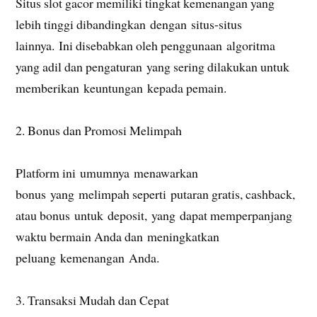
Situs slot gacor memiliki tingkat kemenangan yang
lebih tinggi dibandingkan dengan situs-situs
lainnya. Ini disebabkan oleh penggunaan algoritma
yang adil dan pengaturan yang sering dilakukan untuk
memberikan keuntungan kepada pemain.
2. Bonus dan Promosi Melimpah
Platform ini umumnya menawarkan
bonus yang melimpah seperti putaran gratis, cashback,
atau bonus untuk deposit, yang dapat memperpanjang
waktu bermain Anda dan meningkatkan
peluang kemenangan Anda.
3. Transaksi Mudah dan Cepat