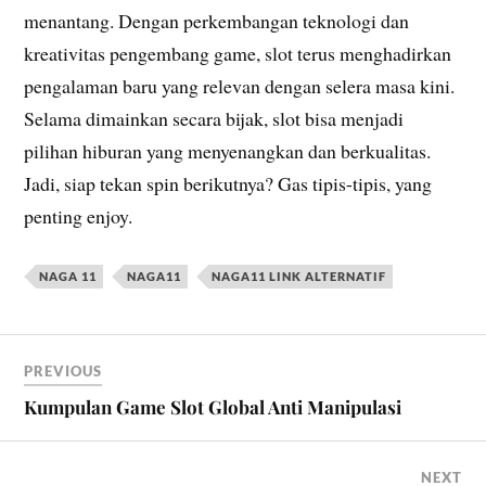
menantang. Dengan perkembangan teknologi dan
kreativitas pengembang game, slot terus menghadirkan
pengalaman baru yang relevan dengan selera masa kini.
Selama dimainkan secara bijak, slot bisa menjadi
pilihan hiburan yang menyenangkan dan berkualitas.
Jadi, siap tekan spin berikutnya? Gas tipis-tipis, yang
penting enjoy.
NAGA 11
NAGA11
NAGA11 LINK ALTERNATIF
PREVIOUS
Kumpulan Game Slot Global Anti Manipulasi
NEXT