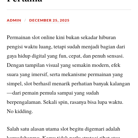
ADMIN
DECEMBER 25, 2025
Permainan slot online kini bukan sekadar hiburan
pengisi waktu luang, tetapi sudah menjadi bagian dari
gaya hidup digital yang fun, cepat, dan penuh sensasi.
Dengan tampilan visual yang semakin modern, efek
suara yang imersif, serta mekanisme permainan yang
simpel, slot berhasil menarik perhatian banyak kalangan
—dari pemain pemula sampai yang sudah
berpengalaman. Sekali spin, rasanya bisa lupa waktu.
No kidding.
Salah satu alasan utama slot begitu digemari adalah
kemudahannya. Kamu tidak perlu strategi ribet atau