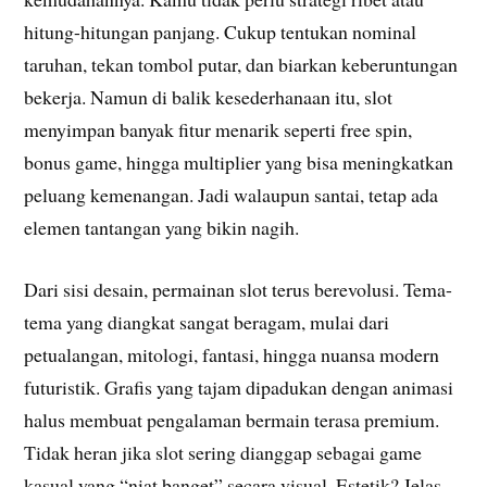
hitung-hitungan panjang. Cukup tentukan nominal
taruhan, tekan tombol putar, dan biarkan keberuntungan
bekerja. Namun di balik kesederhanaan itu, slot
menyimpan banyak fitur menarik seperti free spin,
bonus game, hingga multiplier yang bisa meningkatkan
peluang kemenangan. Jadi walaupun santai, tetap ada
elemen tantangan yang bikin nagih.
Dari sisi desain, permainan slot terus berevolusi. Tema-
tema yang diangkat sangat beragam, mulai dari
petualangan, mitologi, fantasi, hingga nuansa modern
futuristik. Grafis yang tajam dipadukan dengan animasi
halus membuat pengalaman bermain terasa premium.
Tidak heran jika slot sering dianggap sebagai game
kasual yang “niat banget” secara visual. Estetik? Jelas.