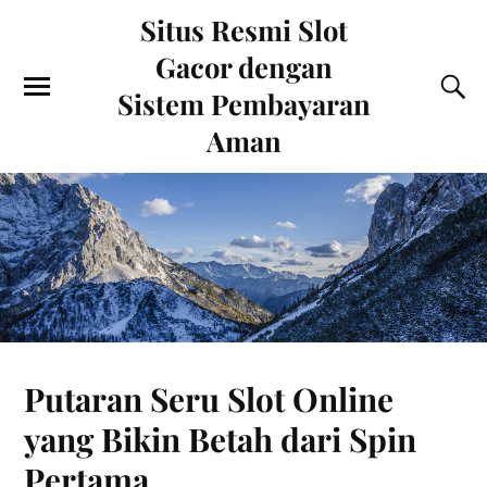
Situs Resmi Slot
Gacor dengan
Sistem Pembayaran
Aman
Putaran Seru Slot Online
yang Bikin Betah dari Spin
Pertama