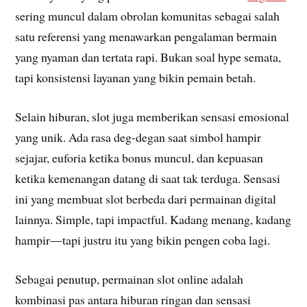
sering muncul dalam obrolan komunitas sebagai salah
satu referensi yang menawarkan pengalaman bermain
yang nyaman dan tertata rapi. Bukan soal hype semata,
tapi konsistensi layanan yang bikin pemain betah.
Selain hiburan, slot juga memberikan sensasi emosional
yang unik. Ada rasa deg-degan saat simbol hampir
sejajar, euforia ketika bonus muncul, dan kepuasan
ketika kemenangan datang di saat tak terduga. Sensasi
ini yang membuat slot berbeda dari permainan digital
lainnya. Simple, tapi impactful. Kadang menang, kadang
hampir—tapi justru itu yang bikin pengen coba lagi.
Sebagai penutup, permainan slot online adalah
kombinasi pas antara hiburan ringan dan sensasi