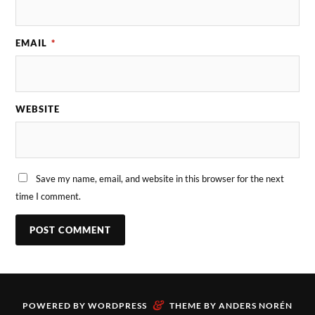
EMAIL
*
WEBSITE
Save my name, email, and website in this browser for the next
time I comment.
&
POWERED BY
WORDPRESS
THEME BY
ANDERS NORÉN