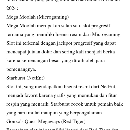
2024:
Mega Moolah (Microgaming)
Mega Moolah merupakan salah satu slot progresif
ternama yang memiliki lisensi resmi dari Microgaming.
Slot ini terkenal dengan jackpot progresif yang dapat
mencapai jutaan dolar dan sering kali menjadi berita
karena kemenangan besar yang diraih oleh para
pemenangnya.
Starburst (NetEnt)
Slot ini, yang mendapatkan lisensi resmi dari NetEnt,
menjadi favorit karena grafis yang memukau dan fitur
respin yang menarik. Starburst cocok untuk pemain baik
yang baru mulai maupun yang berpengalaman.
Gonzo’s Quest Megaways (Red Tiger)
Permainan slot ini memiliki lisensi dari Red Tiger dan