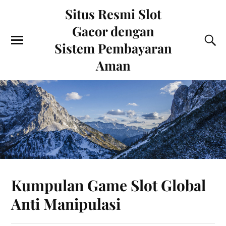
Situs Resmi Slot
Gacor dengan
Sistem Pembayaran
Aman
Kumpulan Game Slot Global
Anti Manipulasi