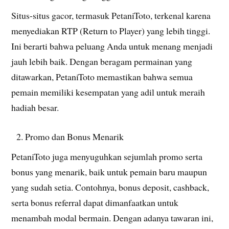
Situs-situs gacor, termasuk PetaniToto, terkenal karena
menyediakan RTP (Return to Player) yang lebih tinggi.
Ini berarti bahwa peluang Anda untuk menang menjadi
jauh lebih baik. Dengan beragam permainan yang
ditawarkan, PetaniToto memastikan bahwa semua
pemain memiliki kesempatan yang adil untuk meraih
hadiah besar.
Promo dan Bonus Menarik
PetaniToto juga menyuguhkan sejumlah promo serta
bonus yang menarik, baik untuk pemain baru maupun
yang sudah setia. Contohnya, bonus deposit, cashback,
serta bonus referral dapat dimanfaatkan untuk
menambah modal bermain. Dengan adanya tawaran ini,