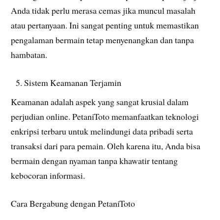
Anda tidak perlu merasa cemas jika muncul masalah
atau pertanyaan. Ini sangat penting untuk memastikan
pengalaman bermain tetap menyenangkan dan tanpa
hambatan.
Sistem Keamanan Terjamin
Keamanan adalah aspek yang sangat krusial dalam
perjudian online. PetaniToto memanfaatkan teknologi
enkripsi terbaru untuk melindungi data pribadi serta
transaksi dari para pemain. Oleh karena itu, Anda bisa
bermain dengan nyaman tanpa khawatir tentang
kebocoran informasi.
Cara Bergabung dengan PetaniToto