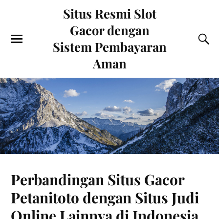
Situs Resmi Slot
Gacor dengan
Sistem Pembayaran
Aman
Perbandingan Situs Gacor
Petanitoto dengan Situs Judi
Online Lainnya di Indonesia