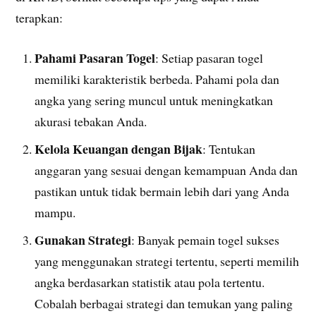
terapkan:
Pahami Pasaran Togel
: Setiap pasaran togel
memiliki karakteristik berbeda. Pahami pola dan
angka yang sering muncul untuk meningkatkan
akurasi tebakan Anda.
Kelola Keuangan dengan Bijak
: Tentukan
anggaran yang sesuai dengan kemampuan Anda dan
pastikan untuk tidak bermain lebih dari yang Anda
mampu.
Gunakan Strategi
: Banyak pemain togel sukses
yang menggunakan strategi tertentu, seperti memilih
angka berdasarkan statistik atau pola tertentu.
Cobalah berbagai strategi dan temukan yang paling