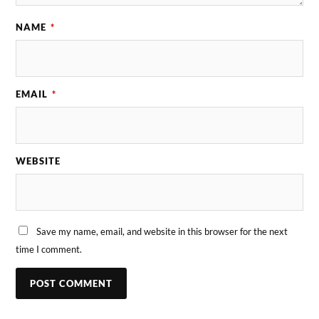
NAME
*
EMAIL
*
WEBSITE
Save my name, email, and website in this browser for the next
time I comment.