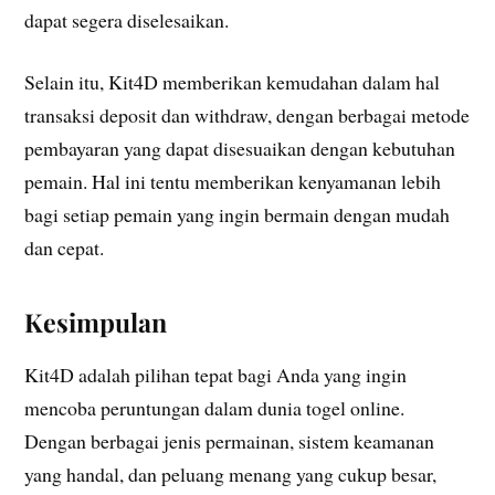
dapat segera diselesaikan.
Selain itu, Kit4D memberikan kemudahan dalam hal
transaksi deposit dan withdraw, dengan berbagai metode
pembayaran yang dapat disesuaikan dengan kebutuhan
pemain. Hal ini tentu memberikan kenyamanan lebih
bagi setiap pemain yang ingin bermain dengan mudah
dan cepat.
Kesimpulan
Kit4D adalah pilihan tepat bagi Anda yang ingin
mencoba peruntungan dalam dunia togel online.
Dengan berbagai jenis permainan, sistem keamanan
yang handal, dan peluang menang yang cukup besar,