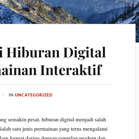
 Hiburan Digital
ainan Interaktif
IN
UNCATEGORIZED
g semakin pesat, hiburan digital menjadi salah
 Salah satu jenis permainan yang terus mengalami
dalam format daring dengan tampilan modern dan