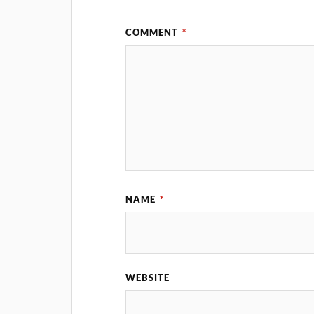
COMMENT
*
NAME
*
WEBSITE