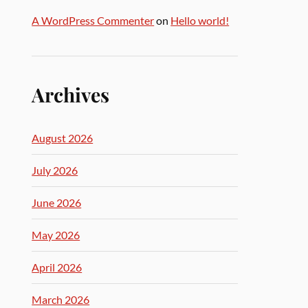
A WordPress Commenter
on
Hello world!
Archives
August 2026
July 2026
June 2026
May 2026
April 2026
March 2026