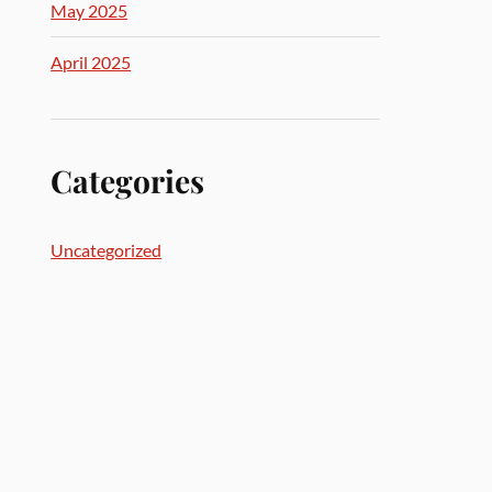
May 2025
April 2025
Categories
Uncategorized