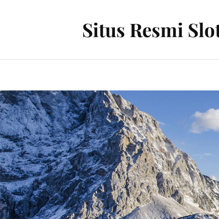
Situs Resmi Sl