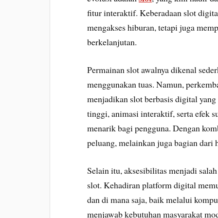
fitur interaktif. Keberadaan slot dig
mengakses hiburan, tetapi juga mem
berkelanjutan.
Permainan slot awalnya dikenal sede
menggunakan tuas. Namun, perkemba
menjadikan slot berbasis digital yang 
tinggi, animasi interaktif, serta efek
menarik bagi pengguna. Dengan kombin
peluang, melainkan juga bagian dari
Selain itu, aksesibilitas menjadi sal
slot. Kehadiran platform digital me
dan di mana saja, baik melalui komput
menjawab kebutuhan masyarakat mo