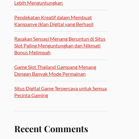
Lebih Menguntungkan
Pendekatan Kreatif dalam Membuat
Kampanye Iklan Digital yang Berhasil
Rasakan Sensasi Menang Beruntun di Situs
Slot Paling Menguntungkan dan Nikmati
Bonus Melimpah
Game Slot Thailand Gampang Menang
Dengan Banyak Mode Permainan
Situs Digital Game Terpercaya untuk Semua
Pecinta Gaming
Recent Comments