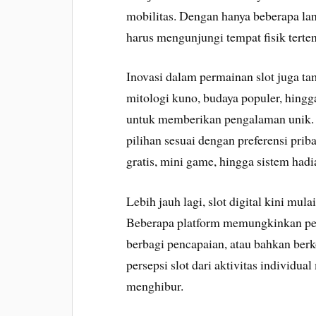
mobilitas. Dengan hanya beberapa la
harus mengunjungi tempat fisik terten
Inovasi dalam permainan slot juga t
mitologi kuno, budaya populer, hingga
untuk memberikan pengalaman unik. 
pilihan sesuai dengan preferensi priba
gratis, mini game, hingga sistem hadi
Lebih jauh lagi, slot digital kini mul
Beberapa platform memungkinkan pem
berbagi pencapaian, atau bahkan ber
persepsi slot dari aktivitas individu
menghibur.