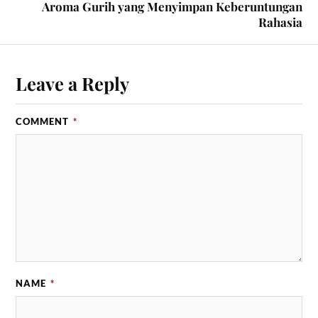
Aroma Gurih yang Menyimpan Keberuntungan
Rahasia
Leave a Reply
COMMENT
*
NAME
*