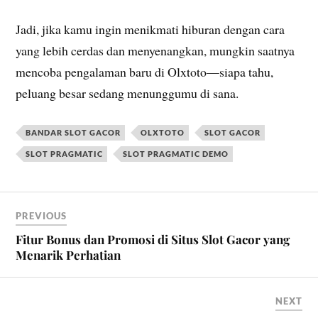
Jadi, jika kamu ingin menikmati hiburan dengan cara
yang lebih cerdas dan menyenangkan, mungkin saatnya
mencoba pengalaman baru di Olxtoto—siapa tahu,
peluang besar sedang menunggumu di sana.
BANDAR SLOT GACOR
OLXTOTO
SLOT GACOR
SLOT PRAGMATIC
SLOT PRAGMATIC DEMO
PREVIOUS
Fitur Bonus dan Promosi di Situs Slot Gacor yang
Menarik Perhatian
NEXT