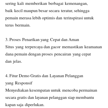
sering kali memberikan berbagai kemenangan,
baik kecil maupun besar secara teratur, sehingga
pemain merasa lebih optimis dan terinspirasi untuk
terus bermain.
3. Proses Penarikan yang Cepat dan Aman
Situs yang terpercaya dan gacor memastikan keamanan
dana pemain dengan proses pencairan yang cepat
dan jelas.
4. Fitur Demo Gratis dan Layanan Pelanggan
yang Responsif
Menyediakan kesempatan untuk mencoba permainan
secara gratis dan layanan pelanggan siap membantu
kapan saja diperlukan.