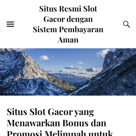
Situs Resmi Slot
Gacor dengan
Sistem Pembayaran
Aman
Situs Slot Gacor yang
Menawarkan Bonus dan
Promosi Melimpah untuk