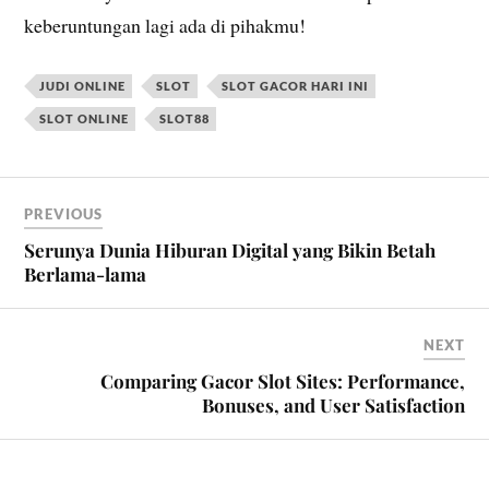
keberuntungan lagi ada di pihakmu!
JUDI ONLINE
SLOT
SLOT GACOR HARI INI
SLOT ONLINE
SLOT88
PREVIOUS
Serunya Dunia Hiburan Digital yang Bikin Betah
Berlama-lama
NEXT
Comparing Gacor Slot Sites: Performance,
Bonuses, and User Satisfaction