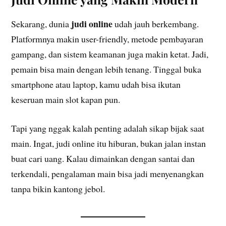
judi online
Sekarang, dunia
udah jauh berkembang.
Platformnya makin user-friendly, metode pembayaran
gampang, dan sistem keamanan juga makin ketat. Jadi,
pemain bisa main dengan lebih tenang. Tinggal buka
smartphone atau laptop, kamu udah bisa ikutan
keseruan main slot kapan pun.
Tapi yang nggak kalah penting adalah sikap bijak saat
main. Ingat, judi online itu hiburan, bukan jalan instan
buat cari uang. Kalau dimainkan dengan santai dan
terkendali, pengalaman main bisa jadi menyenangkan
tanpa bikin kantong jebol.