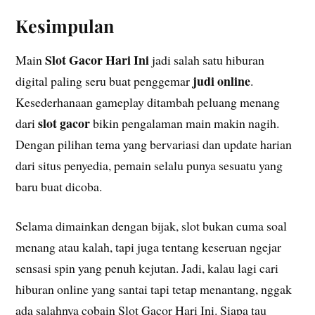
Kesimpulan
Slot Gacor Hari Ini
Main
jadi salah satu hiburan
judi online
digital paling seru buat penggemar
.
Kesederhanaan gameplay ditambah peluang menang
slot gacor
dari
bikin pengalaman main makin nagih.
Dengan pilihan tema yang bervariasi dan update harian
dari situs penyedia, pemain selalu punya sesuatu yang
baru buat dicoba.
Selama dimainkan dengan bijak, slot bukan cuma soal
menang atau kalah, tapi juga tentang keseruan ngejar
sensasi spin yang penuh kejutan. Jadi, kalau lagi cari
hiburan online yang santai tapi tetap menantang, nggak
ada salahnya cobain Slot Gacor Hari Ini. Siapa tau