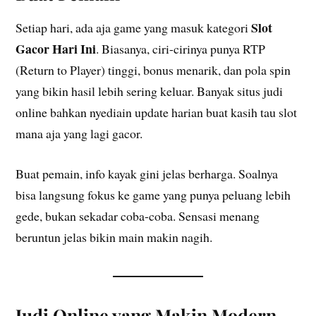
Slot
Setiap hari, ada aja game yang masuk kategori
Gacor Hari Ini
. Biasanya, ciri-cirinya punya RTP
(Return to Player) tinggi, bonus menarik, dan pola spin
yang bikin hasil lebih sering keluar. Banyak situs judi
online bahkan nyediain update harian buat kasih tau slot
mana aja yang lagi gacor.
Buat pemain, info kayak gini jelas berharga. Soalnya
bisa langsung fokus ke game yang punya peluang lebih
gede, bukan sekadar coba-coba. Sensasi menang
beruntun jelas bikin main makin nagih.
Judi Online yang Makin Modern