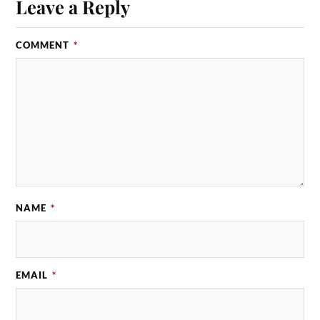
Leave a Reply
COMMENT
*
NAME
*
EMAIL
*