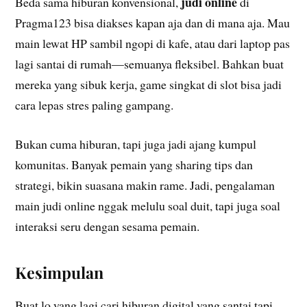
judi online
Beda sama hiburan konvensional,
di
Pragma123 bisa diakses kapan aja dan di mana aja. Mau
main lewat HP sambil ngopi di kafe, atau dari laptop pas
lagi santai di rumah—semuanya fleksibel. Bahkan buat
mereka yang sibuk kerja, game singkat di slot bisa jadi
cara lepas stres paling gampang.
Bukan cuma hiburan, tapi juga jadi ajang kumpul
komunitas. Banyak pemain yang sharing tips dan
strategi, bikin suasana makin rame. Jadi, pengalaman
main judi online nggak melulu soal duit, tapi juga soal
interaksi seru dengan sesama pemain.
Kesimpulan
Buat lo yang lagi cari hiburan digital yang santai tapi