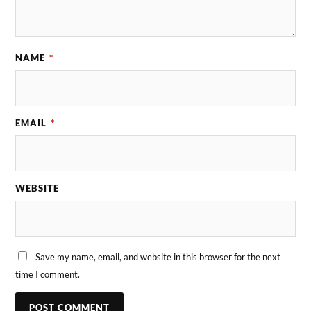
NAME
*
EMAIL
*
WEBSITE
Save my name, email, and website in this browser for the next
time I comment.