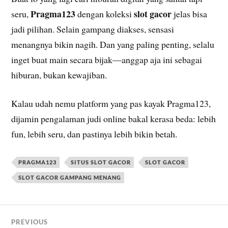
Pragma123
slot gacor
seru,
dengan koleksi
jelas bisa
jadi pilihan. Selain gampang diakses, sensasi
menangnya bikin nagih. Dan yang paling penting, selalu
inget buat main secara bijak—anggap aja ini sebagai
hiburan, bukan kewajiban.
Kalau udah nemu platform yang pas kayak Pragma123,
dijamin pengalaman judi online bakal kerasa beda: lebih
fun, lebih seru, dan pastinya lebih bikin betah.
PRAGMA123
SITUS SLOT GACOR
SLOT GACOR
SLOT GACOR GAMPANG MENANG
PREVIOUS