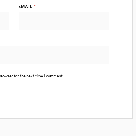
EMAIL
*
browser for the next time I comment.