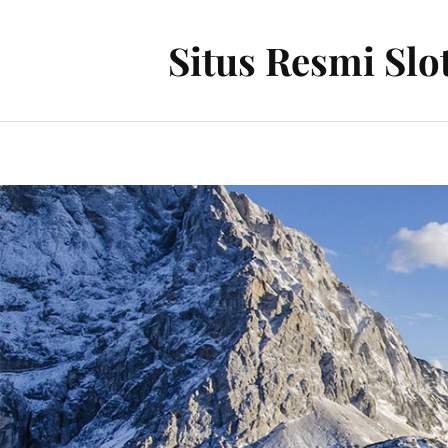
Situs Resmi Sl