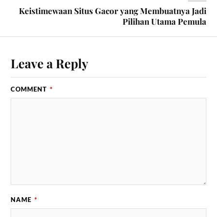
Keistimewaan Situs Gacor yang Membuatnya Jadi
Pilihan Utama Pemula
Leave a Reply
COMMENT
*
NAME
*