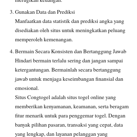
Gunakan Data dan Prediksi
Manfaatkan data statistik dan prediksi angka yang
disediakan oleh situs untuk meningkatkan peluang
memperoleh kemenangan.
Bermain Secara Konsisten dan Bertanggung Jawab
Hindari bermain terlalu sering dan jangan sampai
ketergantungan. Bermainlah secara bertanggung
jawab untuk menjaga keseimbangan finansial dan
emosional.
Situs Congtogel adalah situs togel online yang
memberikan kenyamanan, keamanan, serta beragam
fitur menarik untuk para penggemar togel. Dengan
banyak pilihan pasaran, transaksi yang cepat, data
yang lengkap, dan layanan pelanggan yang