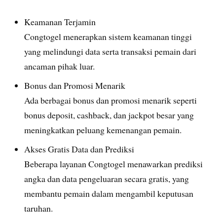
Keamanan Terjamin
Congtogel menerapkan sistem keamanan tinggi
yang melindungi data serta transaksi pemain dari
ancaman pihak luar.
Bonus dan Promosi Menarik
Ada berbagai bonus dan promosi menarik seperti
bonus deposit, cashback, dan jackpot besar yang
meningkatkan peluang kemenangan pemain.
Akses Gratis Data dan Prediksi
Beberapa layanan Congtogel menawarkan prediksi
angka dan data pengeluaran secara gratis, yang
membantu pemain dalam mengambil keputusan
taruhan.