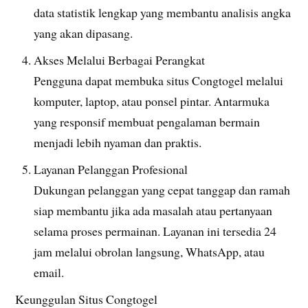
data statistik lengkap yang membantu analisis angka
yang akan dipasang.
Akses Melalui Berbagai Perangkat
Pengguna dapat membuka situs Congtogel melalui
komputer, laptop, atau ponsel pintar. Antarmuka
yang responsif membuat pengalaman bermain
menjadi lebih nyaman dan praktis.
Layanan Pelanggan Profesional
Dukungan pelanggan yang cepat tanggap dan ramah
siap membantu jika ada masalah atau pertanyaan
selama proses permainan. Layanan ini tersedia 24
jam melalui obrolan langsung, WhatsApp, atau
email.
Keunggulan Situs Congtogel