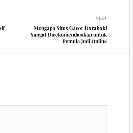
NEXT
if
Mengapa Situs Gacor Dorahoki
Sangat Direkomendasikan untuk
Pemula Judi Online