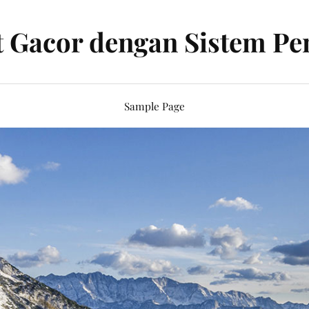
ot Gacor dengan Sistem 
Sample Page