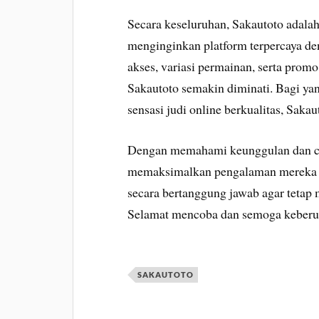
Secara keseluruhan, Sakautoto adalah 
menginginkan platform terpercaya d
akses, variasi permainan, serta pro
Sakautoto semakin diminati. Bagi y
sensasi judi online berkualitas, Saka
Dengan memahami keunggulan dan car
memaksimalkan pengalaman mereka di
secara bertanggung jawab agar tetap 
Selamat mencoba dan semoga keberun
SAKAUTOTO