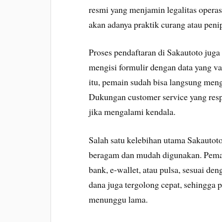
resmi yang menjamin legalitas operas
akan adanya praktik curang atau peni
Proses pendaftaran di Sakautoto juga
mengisi formulir dengan data yang va
itu, pemain sudah bisa langsung meng
Dukungan customer service yang res
jika mengalami kendala.
Salah satu kelebihan utama Sakautot
beragam dan mudah digunakan. Pemain
bank, e-wallet, atau pulsa, sesuai d
dana juga tergolong cepat, sehingga
menunggu lama.