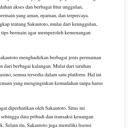
ahan akses dan berbagai fitur unggulan,
rmain yang aman, nyaman, dan terpercaya.
gkap tentang Sakautoto, mulai dari keunggulan,
ga tips bermain agar memperoleh kemenangan
, Sakautoto menghadirkan berbagai jenis permainan
n dari berbagai kalangan. Mulai dari taruhan
kasino, semua tersedia dalam satu platform. Hal ini
 pemain yang menginginkan kemudahan tanpa harus
t diperhatikan oleh Sakautoto. Situs ini
sehingga data pribadi dan transaksi keuangan
. Selain itu, Sakautoto juga memiliki lisensi