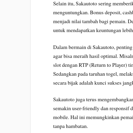
Selain itu, Sakautoto sering member
menguntungkan. Bonus deposit, cashb
menjadi nilai tambah bagi pemain. D
untuk mendapatkan keuntungan lebih 
Dalam bermain di Sakautoto, penting 
agar bisa meraih hasil optimal. Misa
slot dengan RTP (Return to Player) t
Sedangkan pada taruhan togel, melak
secara bijak adalah kunci sukses jang
Sakautoto juga terus mengembangkan t
semakin user-friendly dan responsif 
mobile. Hal ini memungkinkan pemain
tanpa hambatan.