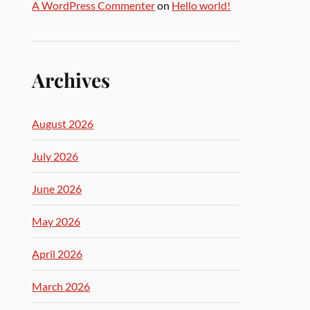
A WordPress Commenter
on
Hello world!
Archives
August 2026
July 2026
June 2026
May 2026
April 2026
March 2026