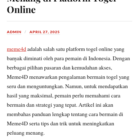
Online
ADMIN
APRIL 27, 2025
meme4d
adalah salah satu platform togel online yang
banyak diminati oleh para pemain di Indonesia. Dengan
berbagai pilihan pasaran dan kemudahan akses,
Meme4D menawarkan pengalaman bermain togel yang
seru dan menguntungkan. Namun, untuk mendapatkan
hasil yang maksimal, pemain perlu memahami cara
bermain dan strategi yang tepat. Artikel ini akan
membahas panduan lengkap tentang cara bermain di
Meme4D serta tips dan trik untuk meningkatkan
peluang menang.