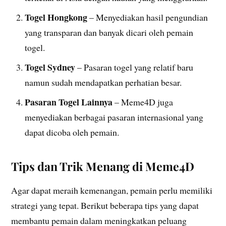
Togel Hongkong
– Menyediakan hasil pengundian
yang transparan dan banyak dicari oleh pemain
togel.
Togel Sydney
– Pasaran togel yang relatif baru
namun sudah mendapatkan perhatian besar.
Pasaran Togel Lainnya
– Meme4D juga
menyediakan berbagai pasaran internasional yang
dapat dicoba oleh pemain.
Tips dan Trik Menang di Meme4D
Agar dapat meraih kemenangan, pemain perlu memiliki
strategi yang tepat. Berikut beberapa tips yang dapat
membantu pemain dalam meningkatkan peluang