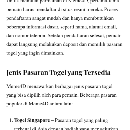
Untuk memulai permainan di Meme4D, pertama-tama
pemain harus mendaftar di situs resmi mereka. Proses
pendaftaran sangat mudah dan hanya membutuhkan
beberapa informasi dasar, seperti nama, alamat email,
dan nomor telepon. Setelah pendaftaran selesai, pemain
dapat langsung melakukan deposit dan memilih pasaran
togel yang ingin dimainkan.
Jenis Pasaran Togel yang Tersedia
Meme4D menawarkan berbagai jenis pasaran togel
yang bisa dipilih oleh para pemain. Beberapa pasaran
populer di Meme4D antara lain:
Togel Singapore
– Pasaran togel yang paling
terkenal di Asia dengan hadiah yang menggiurkan.