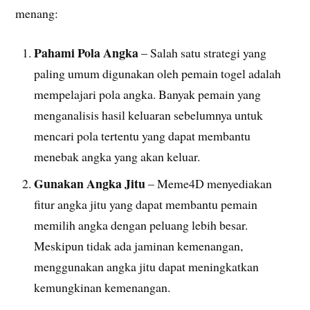
menang:
Pahami Pola Angka
– Salah satu strategi yang
paling umum digunakan oleh pemain togel adalah
mempelajari pola angka. Banyak pemain yang
menganalisis hasil keluaran sebelumnya untuk
mencari pola tertentu yang dapat membantu
menebak angka yang akan keluar.
Gunakan Angka Jitu
– Meme4D menyediakan
fitur angka jitu yang dapat membantu pemain
memilih angka dengan peluang lebih besar.
Meskipun tidak ada jaminan kemenangan,
menggunakan angka jitu dapat meningkatkan
kemungkinan kemenangan.