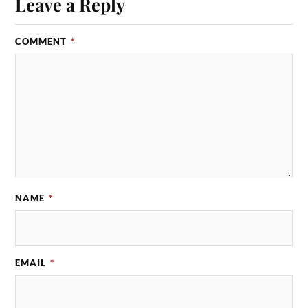
Leave a Reply
COMMENT
*
NAME
*
EMAIL
*