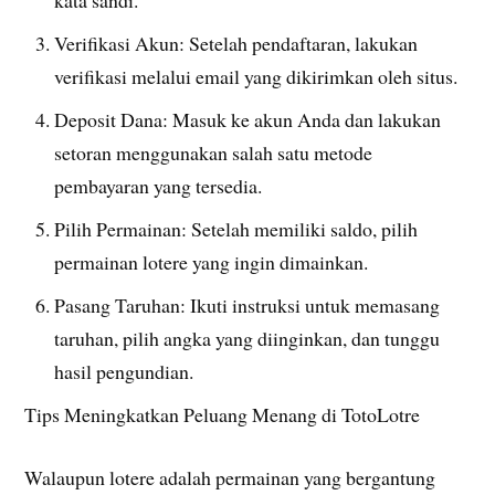
kata sandi.
Verifikasi Akun: Setelah pendaftaran, lakukan
verifikasi melalui email yang dikirimkan oleh situs.
Deposit Dana: Masuk ke akun Anda dan lakukan
setoran menggunakan salah satu metode
pembayaran yang tersedia.
Pilih Permainan: Setelah memiliki saldo, pilih
permainan lotere yang ingin dimainkan.
Pasang Taruhan: Ikuti instruksi untuk memasang
taruhan, pilih angka yang diinginkan, dan tunggu
hasil pengundian.
Tips Meningkatkan Peluang Menang di TotoLotre
Walaupun lotere adalah permainan yang bergantung