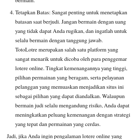
bermain.
Tetapkan Batas: Sangat penting untuk menetapkan
batasan saat berjudi. Jangan bermain dengan uang
yang tidak dapat Anda rugikan, dan ingatlah untuk
selalu bermain dengan tanggung jawab.
TotoLotre merupakan salah satu platform yang
sangat menarik untuk dicoba oleh para penggemar
lotere online. Tingkat kemenangannya yang tinggi,
pilihan permainan yang beragam, serta pelayanan
pelanggan yang memuaskan menjadikan situs ini
sebagai pilihan yang dapat diandalkan. Walaupun
bermain judi selalu mengandung risiko, Anda dapat
meningkatkan peluang kemenangan dengan strategi
yang tepat dan permainan yang cerdas.
Jadi, jika Anda ingin pengalaman lotere online yang