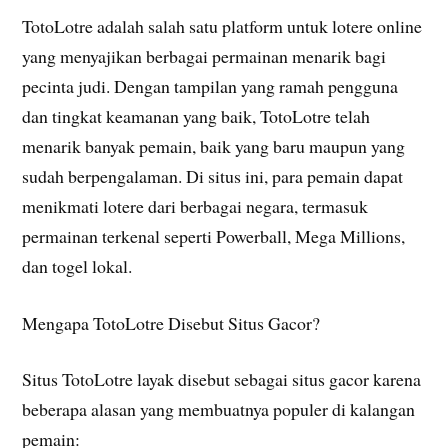
TotoLotre adalah salah satu platform untuk lotere online
yang menyajikan berbagai permainan menarik bagi
pecinta judi. Dengan tampilan yang ramah pengguna
dan tingkat keamanan yang baik, TotoLotre telah
menarik banyak pemain, baik yang baru maupun yang
sudah berpengalaman. Di situs ini, para pemain dapat
menikmati lotere dari berbagai negara, termasuk
permainan terkenal seperti Powerball, Mega Millions,
dan togel lokal.
Mengapa TotoLotre Disebut Situs Gacor?
Situs TotoLotre layak disebut sebagai situs gacor karena
beberapa alasan yang membuatnya populer di kalangan
pemain: