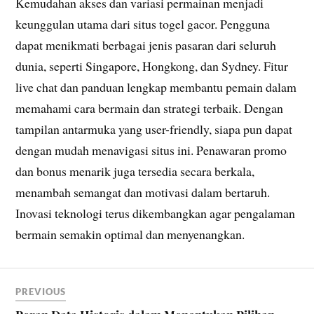
Kemudahan akses dan variasi permainan menjadi
keunggulan utama dari situs togel gacor. Pengguna
dapat menikmati berbagai jenis pasaran dari seluruh
dunia, seperti Singapore, Hongkong, dan Sydney. Fitur
live chat dan panduan lengkap membantu pemain dalam
memahami cara bermain dan strategi terbaik. Dengan
tampilan antarmuka yang user-friendly, siapa pun dapat
dengan mudah menavigasi situs ini. Penawaran promo
dan bonus menarik juga tersedia secara berkala,
menambah semangat dan motivasi dalam bertaruh.
Inovasi teknologi terus dikembangkan agar pengalaman
bermain semakin optimal dan menyenangkan.
PREVIOUS