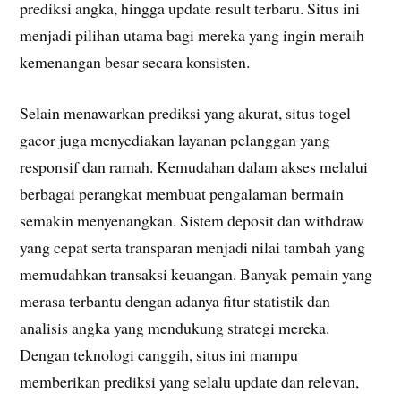
prediksi angka, hingga update result terbaru. Situs ini
menjadi pilihan utama bagi mereka yang ingin meraih
kemenangan besar secara konsisten.
Selain menawarkan prediksi yang akurat, situs togel
gacor juga menyediakan layanan pelanggan yang
responsif dan ramah. Kemudahan dalam akses melalui
berbagai perangkat membuat pengalaman bermain
semakin menyenangkan. Sistem deposit dan withdraw
yang cepat serta transparan menjadi nilai tambah yang
memudahkan transaksi keuangan. Banyak pemain yang
merasa terbantu dengan adanya fitur statistik dan
analisis angka yang mendukung strategi mereka.
Dengan teknologi canggih, situs ini mampu
memberikan prediksi yang selalu update dan relevan,