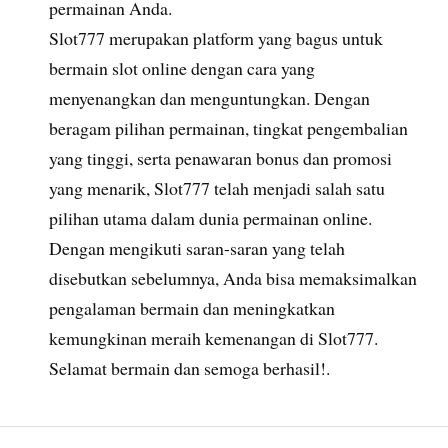
permainan Anda.
Slot777 merupakan platform yang bagus untuk
bermain slot online dengan cara yang
menyenangkan dan menguntungkan. Dengan
beragam pilihan permainan, tingkat pengembalian
yang tinggi, serta penawaran bonus dan promosi
yang menarik, Slot777 telah menjadi salah satu
pilihan utama dalam dunia permainan online.
Dengan mengikuti saran-saran yang telah
disebutkan sebelumnya, Anda bisa memaksimalkan
pengalaman bermain dan meningkatkan
kemungkinan meraih kemenangan di Slot777.
Selamat bermain dan semoga berhasil!.