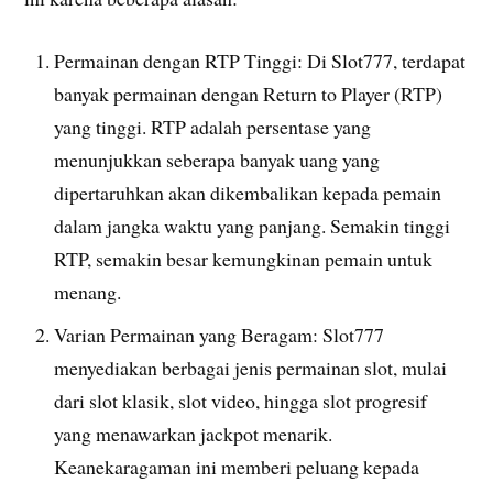
Permainan dengan RTP Tinggi: Di Slot777, terdapat
banyak permainan dengan Return to Player (RTP)
yang tinggi. RTP adalah persentase yang
menunjukkan seberapa banyak uang yang
dipertaruhkan akan dikembalikan kepada pemain
dalam jangka waktu yang panjang. Semakin tinggi
RTP, semakin besar kemungkinan pemain untuk
menang.
Varian Permainan yang Beragam: Slot777
menyediakan berbagai jenis permainan slot, mulai
dari slot klasik, slot video, hingga slot progresif
yang menawarkan jackpot menarik.
Keanekaragaman ini memberi peluang kepada