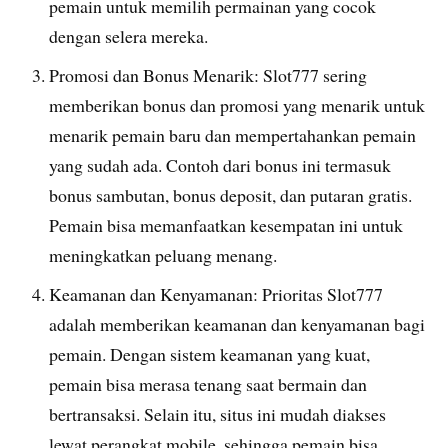
pemain untuk memilih permainan yang cocok
dengan selera mereka.
Promosi dan Bonus Menarik: Slot777 sering
memberikan bonus dan promosi yang menarik untuk
menarik pemain baru dan mempertahankan pemain
yang sudah ada. Contoh dari bonus ini termasuk
bonus sambutan, bonus deposit, dan putaran gratis.
Pemain bisa memanfaatkan kesempatan ini untuk
meningkatkan peluang menang.
Keamanan dan Kenyamanan: Prioritas Slot777
adalah memberikan keamanan dan kenyamanan bagi
pemain. Dengan sistem keamanan yang kuat,
pemain bisa merasa tenang saat bermain dan
bertransaksi. Selain itu, situs ini mudah diakses
lewat perangkat mobile, sehingga pemain bisa