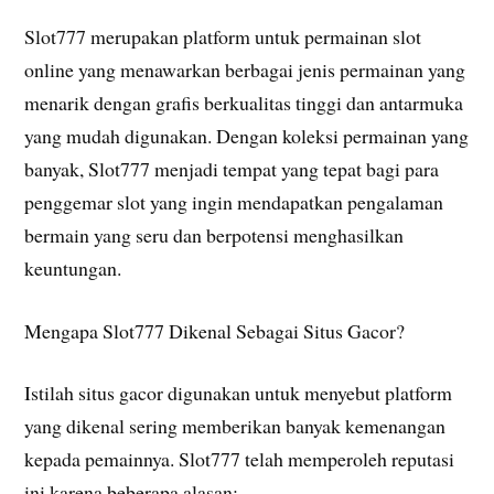
Slot777 merupakan platform untuk permainan slot
online yang menawarkan berbagai jenis permainan yang
menarik dengan grafis berkualitas tinggi dan antarmuka
yang mudah digunakan. Dengan koleksi permainan yang
banyak, Slot777 menjadi tempat yang tepat bagi para
penggemar slot yang ingin mendapatkan pengalaman
bermain yang seru dan berpotensi menghasilkan
keuntungan.
Mengapa Slot777 Dikenal Sebagai Situs Gacor?
Istilah situs gacor digunakan untuk menyebut platform
yang dikenal sering memberikan banyak kemenangan
kepada pemainnya. Slot777 telah memperoleh reputasi
ini karena beberapa alasan: