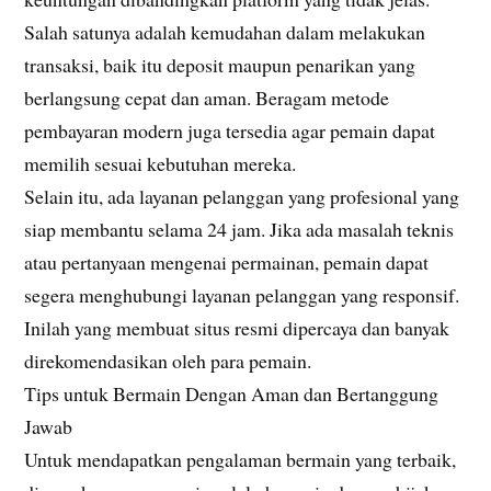
Salah satunya adalah kemudahan dalam melakukan
transaksi, baik itu deposit maupun penarikan yang
berlangsung cepat dan aman. Beragam metode
pembayaran modern juga tersedia agar pemain dapat
memilih sesuai kebutuhan mereka.
Selain itu, ada layanan pelanggan yang profesional yang
siap membantu selama 24 jam. Jika ada masalah teknis
atau pertanyaan mengenai permainan, pemain dapat
segera menghubungi layanan pelanggan yang responsif.
Inilah yang membuat situs resmi dipercaya dan banyak
direkomendasikan oleh para pemain.
Tips untuk Bermain Dengan Aman dan Bertanggung
Jawab
Untuk mendapatkan pengalaman bermain yang terbaik,