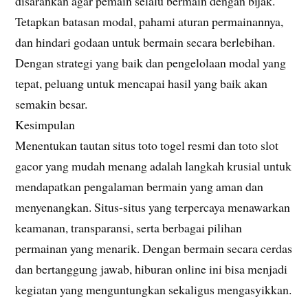
disarankan agar pemain selalu bermain dengan bijak.
Tetapkan batasan modal, pahami aturan permainannya,
dan hindari godaan untuk bermain secara berlebihan.
Dengan strategi yang baik dan pengelolaan modal yang
tepat, peluang untuk mencapai hasil yang baik akan
semakin besar.
Kesimpulan
Menentukan tautan situs toto togel resmi dan toto slot
gacor yang mudah menang adalah langkah krusial untuk
mendapatkan pengalaman bermain yang aman dan
menyenangkan. Situs-situs yang terpercaya menawarkan
keamanan, transparansi, serta berbagai pilihan
permainan yang menarik. Dengan bermain secara cerdas
dan bertanggung jawab, hiburan online ini bisa menjadi
kegiatan yang menguntungkan sekaligus mengasyikkan.