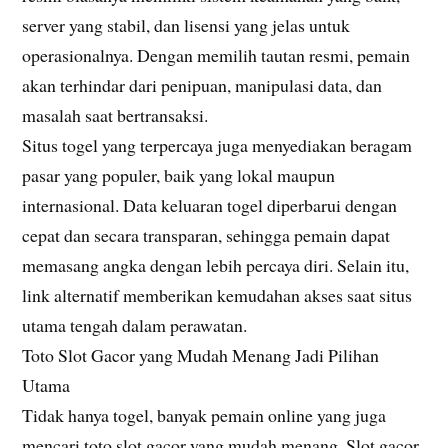
server yang stabil, dan lisensi yang jelas untuk
operasionalnya. Dengan memilih tautan resmi, pemain
akan terhindar dari penipuan, manipulasi data, dan
masalah saat bertransaksi.
Situs togel yang terpercaya juga menyediakan beragam
pasar yang populer, baik yang lokal maupun
internasional. Data keluaran togel diperbarui dengan
cepat dan secara transparan, sehingga pemain dapat
memasang angka dengan lebih percaya diri. Selain itu,
link alternatif memberikan kemudahan akses saat situs
utama tengah dalam perawatan.
Toto Slot Gacor yang Mudah Menang Jadi Pilihan
Utama
Tidak hanya togel, banyak pemain online yang juga
mencari toto slot gacor yang mudah menang. Slot gacor