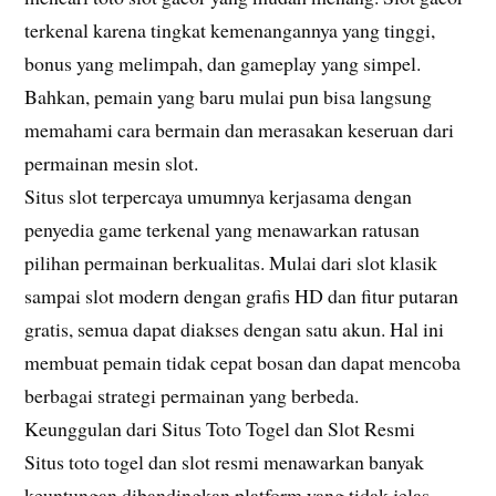
terkenal karena tingkat kemenangannya yang tinggi,
bonus yang melimpah, dan gameplay yang simpel.
Bahkan, pemain yang baru mulai pun bisa langsung
memahami cara bermain dan merasakan keseruan dari
permainan mesin slot.
Situs slot terpercaya umumnya kerjasama dengan
penyedia game terkenal yang menawarkan ratusan
pilihan permainan berkualitas. Mulai dari slot klasik
sampai slot modern dengan grafis HD dan fitur putaran
gratis, semua dapat diakses dengan satu akun. Hal ini
membuat pemain tidak cepat bosan dan dapat mencoba
berbagai strategi permainan yang berbeda.
Keunggulan dari Situs Toto Togel dan Slot Resmi
Situs toto togel dan slot resmi menawarkan banyak
keuntungan dibandingkan platform yang tidak jelas.