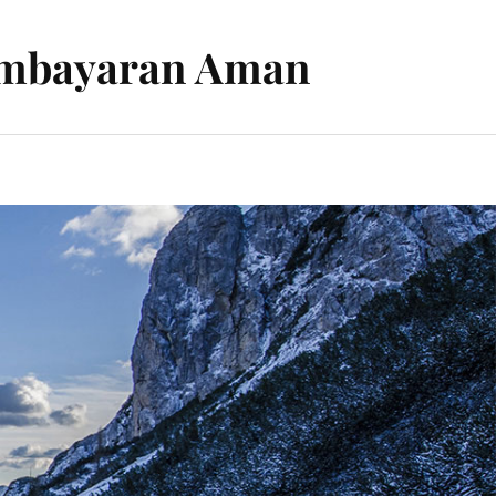
Pembayaran Aman