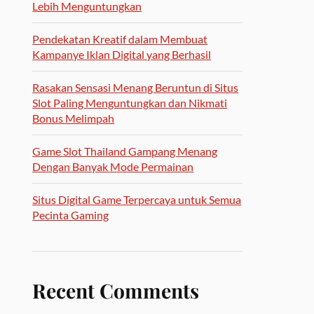
Lebih Menguntungkan
Pendekatan Kreatif dalam Membuat
Kampanye Iklan Digital yang Berhasil
Rasakan Sensasi Menang Beruntun di Situs
Slot Paling Menguntungkan dan Nikmati
Bonus Melimpah
Game Slot Thailand Gampang Menang
Dengan Banyak Mode Permainan
Situs Digital Game Terpercaya untuk Semua
Pecinta Gaming
Recent Comments