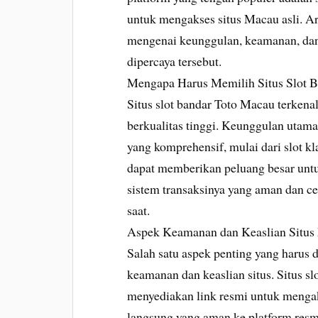
untuk mengakses situs Macau asli. A
mengenai keunggulan, keamanan, dan t
dipercaya tersebut.
Mengapa Harus Memilih Situs Slot 
Situs slot bandar Toto Macau terken
berkualitas tinggi. Keunggulan utama 
yang komprehensif, mulai dari slot kla
dapat memberikan peluang besar untuk
sistem transaksinya yang aman dan cep
saat.
Aspek Keamanan dan Keaslian Situs
Salah satu aspek penting yang harus d
keamanan dan keaslian situs. Situs s
menyediakan link resmi untuk mengak
langsung yang aman ke platform resmi