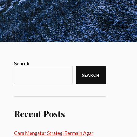
Search
SEARCH
Recent Posts
Cara Mengatur Strategi Bermain Agar