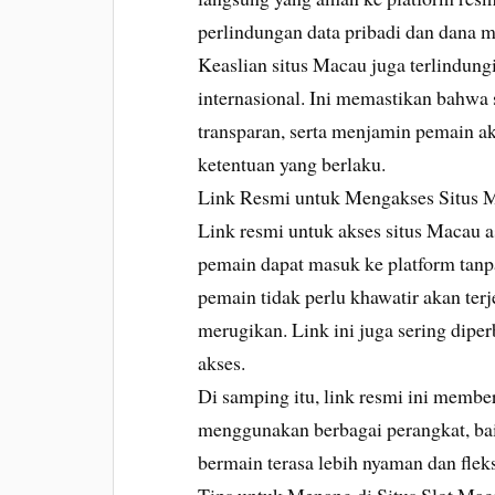
perlindungan data pribadi dan dana m
Keaslian situs Macau juga terlindungi
internasional. Ini memastikan bahwa
transparan, serta menjamin pemain 
ketentuan yang berlaku.
Link Resmi untuk Mengakses Situs 
Link resmi untuk akses situs Macau 
pemain dapat masuk ke platform tan
pemain tidak perlu khawatir akan terj
merugikan. Link ini juga sering dipe
akses.
Di samping itu, link resmi ini mem
menggunakan berbagai perangkat, ba
bermain terasa lebih nyaman dan fleks