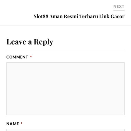
NEXT
Slot88 Aman Resmi Terbaru Link Gacor
Leave a Reply
COMMENT
*
NAME
*