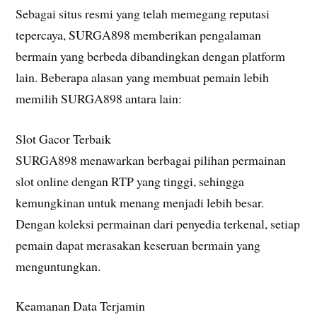
Sebagai situs resmi yang telah memegang reputasi
tepercaya, SURGA898 memberikan pengalaman
bermain yang berbeda dibandingkan dengan platform
lain. Beberapa alasan yang membuat pemain lebih
memilih SURGA898 antara lain:
Slot Gacor Terbaik
SURGA898 menawarkan berbagai pilihan permainan
slot online dengan RTP yang tinggi, sehingga
kemungkinan untuk menang menjadi lebih besar.
Dengan koleksi permainan dari penyedia terkenal, setiap
pemain dapat merasakan keseruan bermain yang
menguntungkan.
Keamanan Data Terjamin