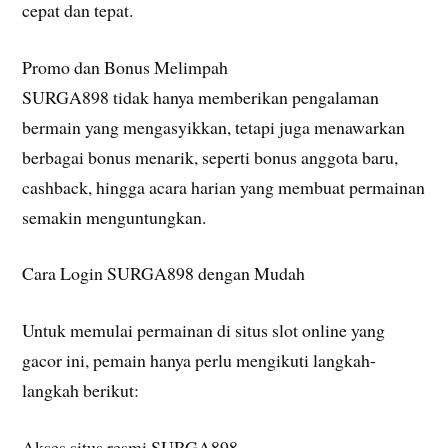
cepat dan tepat.
Promo dan Bonus Melimpah
SURGA898 tidak hanya memberikan pengalaman
bermain yang mengasyikkan, tetapi juga menawarkan
berbagai bonus menarik, seperti bonus anggota baru,
cashback, hingga acara harian yang membuat permainan
semakin menguntungkan.
Cara Login SURGA898 dengan Mudah
Untuk memulai permainan di situs slot online yang
gacor ini, pemain hanya perlu mengikuti langkah-
langkah berikut:
Akses situs resmi SURGA898.