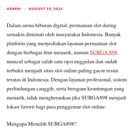
ADMIN
AUGUST 19, 2025
Dalam arena hiburan digital, permainan slot daring
semakin diminati oleh masyarakat Indonesia. Banyak
platform yang menyediakan layanan permainan slot
dengan berbagai fitur menarik, namun
SURGA 898
muncul sebagai salah satu opsi unggulan dan sudah
terbukti menjadi situs slot online paling gacor resmi
teratas di Indonesia. Dengan layanan profesional, sistem
perlindungan canggih, serta beragam keuntungan yang
menarik, tidak mengherankan jika SURGA898 menjadi
lokasi favorit bagi para penggemar slot online.
Mengapa Memilih SURGA898?