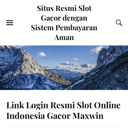
Situs Resmi Slot
Gacor dengan
Sistem Pembayaran
Aman
Link Login Resmi Slot Online
Indonesia Gacor Maxwin