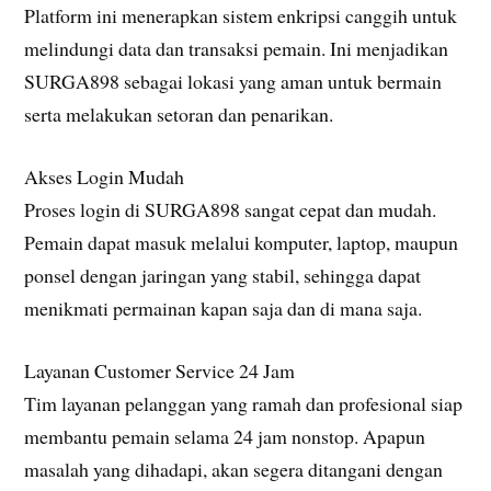
Platform ini menerapkan sistem enkripsi canggih untuk
melindungi data dan transaksi pemain. Ini menjadikan
SURGA898 sebagai lokasi yang aman untuk bermain
serta melakukan setoran dan penarikan.
Akses Login Mudah
Proses login di SURGA898 sangat cepat dan mudah.
Pemain dapat masuk melalui komputer, laptop, maupun
ponsel dengan jaringan yang stabil, sehingga dapat
menikmati permainan kapan saja dan di mana saja.
Layanan Customer Service 24 Jam
Tim layanan pelanggan yang ramah dan profesional siap
membantu pemain selama 24 jam nonstop. Apapun
masalah yang dihadapi, akan segera ditangani dengan