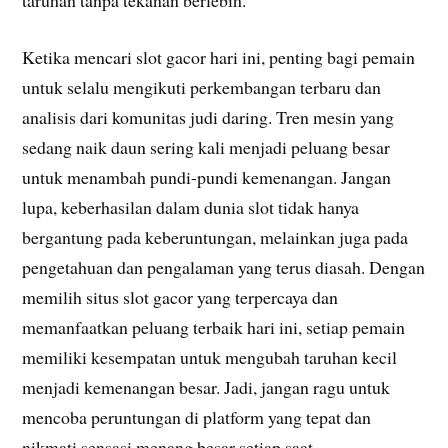
Ketika mencari slot gacor hari ini, penting bagi pemain
untuk selalu mengikuti perkembangan terbaru dan
analisis dari komunitas judi daring. Tren mesin yang
sedang naik daun sering kali menjadi peluang besar
untuk menambah pundi-pundi kemenangan. Jangan
lupa, keberhasilan dalam dunia slot tidak hanya
bergantung pada keberuntungan, melainkan juga pada
pengetahuan dan pengalaman yang terus diasah. Dengan
memilih situs slot gacor yang terpercaya dan
memanfaatkan peluang terbaik hari ini, setiap pemain
memiliki kesempatan untuk mengubah taruhan kecil
menjadi kemenangan besar. Jadi, jangan ragu untuk
mencoba peruntungan di platform yang tepat dan
nikmati sensasi menang besar setiap saat.