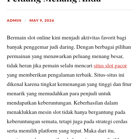
ADMIN
MAY 9, 2026
Bermain slot online kini menjadi aktivitas favorit bagi
banyak penggemar judi daring. Dengan berbagai pilihan
permainan yang menawarkan peluang menang besar,
tidak heran jika pemain selalu mencari
situs slot gacor
yang memberikan pengalaman terbaik. Situs-situs ini
dikenal karena tingkat kemenangan yang tinggi dan fitur
menarik yang memudahkan para penjudi untuk
mendapatkan keberuntungan. Keberhasilan dalam
menaklukkan mesin slot tidak hanya bergantung pada
keberuntungan semata, tetapi juga pada strategi cerdas
serta memilih platform yang tepat. Maka dari itu,