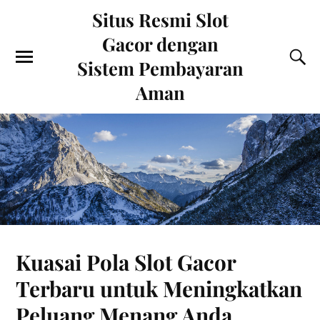
Situs Resmi Slot
Gacor dengan
Sistem Pembayaran
Aman
Kuasai Pola Slot Gacor
Terbaru untuk Meningkatkan
Peluang Menang Anda