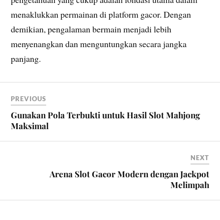
menaklukkan permainan di platform gacor. Dengan
demikian, pengalaman bermain menjadi lebih
menyenangkan dan menguntungkan secara jangka
panjang.
PREVIOUS
Gunakan Pola Terbukti untuk Hasil Slot Mahjong
Maksimal
NEXT
Arena Slot Gacor Modern dengan Jackpot
Melimpah