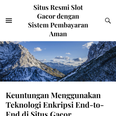
Situs Resmi Slot
Gacor dengan
Sistem Pembayaran
Aman
Keuntungan Menggunakan
Teknologi Enkripsi End-to-
End di Situs Gacor