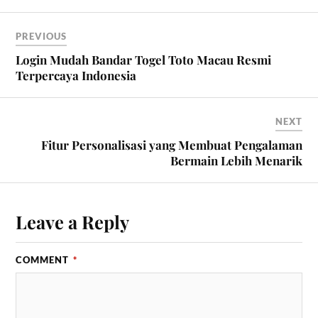
PREVIOUS
Login Mudah Bandar Togel Toto Macau Resmi
Terpercaya Indonesia
NEXT
Fitur Personalisasi yang Membuat Pengalaman
Bermain Lebih Menarik
Leave a Reply
COMMENT
*