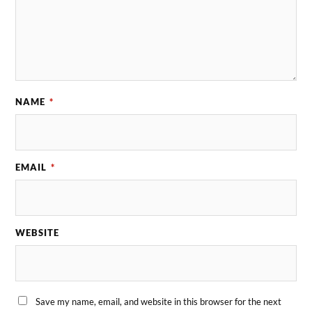
NAME
*
EMAIL
*
WEBSITE
Save my name, email, and website in this browser for the next