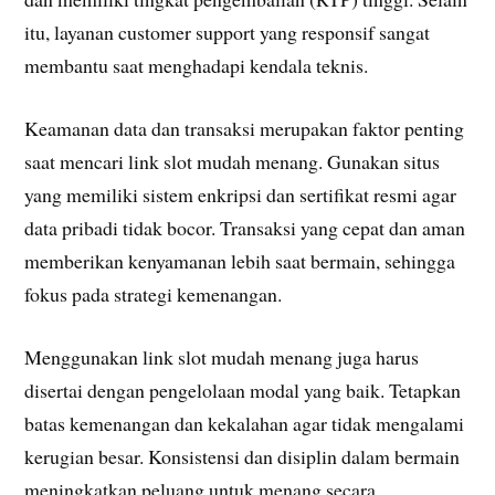
itu, layanan customer support yang responsif sangat
membantu saat menghadapi kendala teknis.
Keamanan data dan transaksi merupakan faktor penting
saat mencari link slot mudah menang. Gunakan situs
yang memiliki sistem enkripsi dan sertifikat resmi agar
data pribadi tidak bocor. Transaksi yang cepat dan aman
memberikan kenyamanan lebih saat bermain, sehingga
fokus pada strategi kemenangan.
Menggunakan link slot mudah menang juga harus
disertai dengan pengelolaan modal yang baik. Tetapkan
batas kemenangan dan kekalahan agar tidak mengalami
kerugian besar. Konsistensi dan disiplin dalam bermain
meningkatkan peluang untuk menang secara