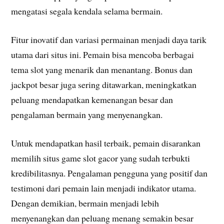
mengatasi segala kendala selama bermain.
Fitur inovatif dan variasi permainan menjadi daya tarik
utama dari situs ini. Pemain bisa mencoba berbagai
tema slot yang menarik dan menantang. Bonus dan
jackpot besar juga sering ditawarkan, meningkatkan
peluang mendapatkan kemenangan besar dan
pengalaman bermain yang menyenangkan.
Untuk mendapatkan hasil terbaik, pemain disarankan
memilih situs game slot gacor yang sudah terbukti
kredibilitasnya. Pengalaman pengguna yang positif dan
testimoni dari pemain lain menjadi indikator utama.
Dengan demikian, bermain menjadi lebih
menyenangkan dan peluang menang semakin besar