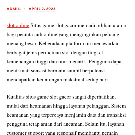
ADMIN
APRIL 2, 2026
slot online
Situs game slot gacor menjadi pilihan utama
bagi pecinta judi online yang menginginkan peluang
menang besar. Keberadaan platform ini menawarkan
berbagai jenis permainan slot dengan tingkat
kemenangan tinggi dan fitur menarik. Pengguna dapat
menikmati sensasi bermain sambil berpotensi
mendapatkan keuntungan maksimal setiap hari.
Kualitas situs game slot gacor sangat diperhatikan,
mulai dari keamanan hingga layanan pelanggan. Sistem
keamanan yang terpercaya menjamin data dan transaksi
pengguna tetap aman dari ancaman. Selain itu, layanan
customer support yang responsif membantu pemain