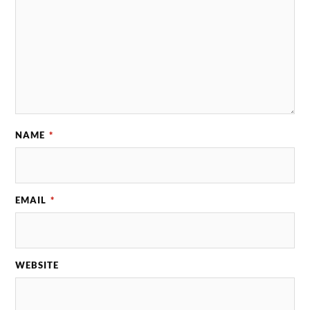
NAME
*
EMAIL
*
WEBSITE