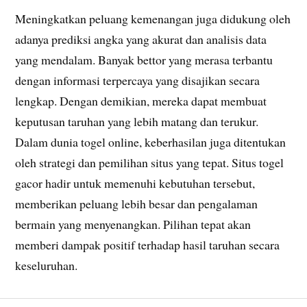
Meningkatkan peluang kemenangan juga didukung oleh
adanya prediksi angka yang akurat dan analisis data
yang mendalam. Banyak bettor yang merasa terbantu
dengan informasi terpercaya yang disajikan secara
lengkap. Dengan demikian, mereka dapat membuat
keputusan taruhan yang lebih matang dan terukur.
Dalam dunia togel online, keberhasilan juga ditentukan
oleh strategi dan pemilihan situs yang tepat. Situs togel
gacor hadir untuk memenuhi kebutuhan tersebut,
memberikan peluang lebih besar dan pengalaman
bermain yang menyenangkan. Pilihan tepat akan
memberi dampak positif terhadap hasil taruhan secara
keseluruhan.