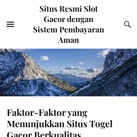
Situs Resmi Slot
Gacor dengan
Sistem Pembayaran
Aman
Faktor-Faktor yang
Menunjukkan Situs Togel
Gacor Berkualitas