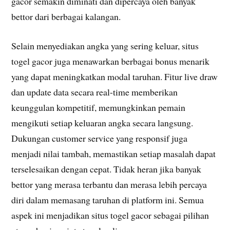
gacor semakin diminati dan dipercaya oleh banyak
bettor dari berbagai kalangan.
Selain menyediakan angka yang sering keluar, situs
togel gacor juga menawarkan berbagai bonus menarik
yang dapat meningkatkan modal taruhan. Fitur live draw
dan update data secara real-time memberikan
keunggulan kompetitif, memungkinkan pemain
mengikuti setiap keluaran angka secara langsung.
Dukungan customer service yang responsif juga
menjadi nilai tambah, memastikan setiap masalah dapat
terselesaikan dengan cepat. Tidak heran jika banyak
bettor yang merasa terbantu dan merasa lebih percaya
diri dalam memasang taruhan di platform ini. Semua
aspek ini menjadikan situs togel gacor sebagai pilihan