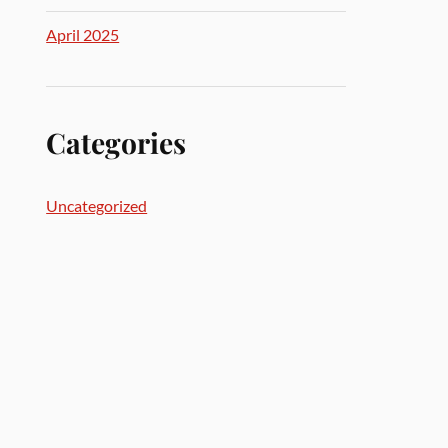
April 2025
Categories
Uncategorized