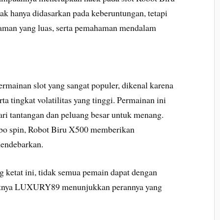
ak hanya didasarkan pada keberuntungan, tetapi
alaman yang luas, serta pemahaman mendalam
rmainan slot yang sangat populer, dikenal karena
a tingkat volatilitas yang tinggi. Permainan ini
ri tantangan dan peluang besar untuk menang.
urbo spin, Robot Biru X500 memberikan
mendebarkan.
 ketat ini, tidak semua pemain dapat dengan
saatnya LUXURY89 menunjukkan perannya yang