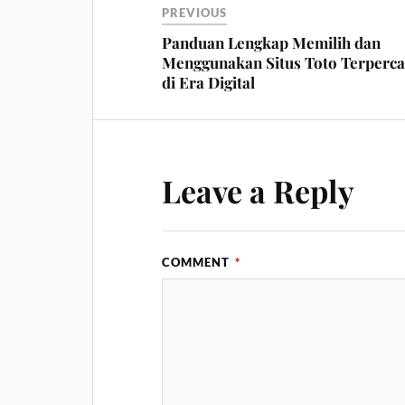
PREVIOUS
Panduan Lengkap Memilih dan
Menggunakan Situs Toto Terperc
di Era Digital
Leave a Reply
COMMENT
*