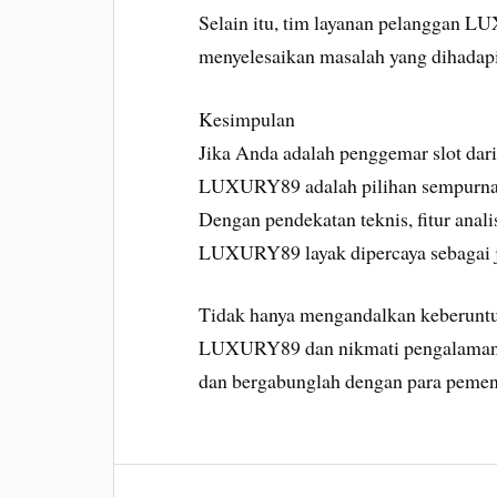
Selain itu, tim layanan pelanggan 
menyelesaikan masalah yang dihadap
Kesimpulan
Jika Anda adalah penggemar slot dar
LUXURY89 adalah pilihan sempurna
Dengan pendekatan teknis, fitur anali
LUXURY89 layak dipercaya sebagai ju
Tidak hanya mengandalkan keberunt
LUXURY89 dan nikmati pengalaman be
dan bergabunglah dengan para peme