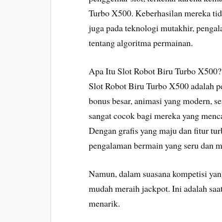
Turbo X500. Keberhasilan mereka tid
juga pada teknologi mutakhir, peng
tentang algoritma permainan.
Apa Itu Slot Robot Biru Turbo X500?
Slot Robot Biru Turbo X500 adalah pe
bonus besar, animasi yang modern, sert
sangat cocok bagi mereka yang menca
Dengan grafis yang maju dan fitur t
pengalaman bermain yang seru dan 
Namun, dalam suasana kompetisi yang
mudah meraih jackpot. Ini adalah 
menarik.