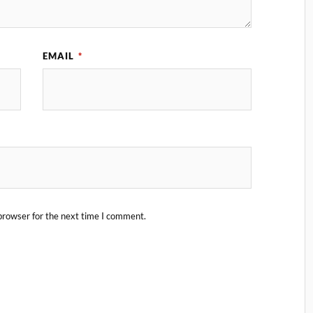
EMAIL
*
browser for the next time I comment.