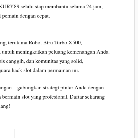
LUXURY89 selalu siap membantu selama 24 jam,
i pemain dengan cepat.
ing, terutama Robot Biru Turbo X500,
 untuk meningkatkan peluang kemenangan Anda.
sis canggih, dan komunitas yang solid,
ara hack slot dalam permainan ini.
ungan—gabungkan strategi pintar Anda dengan
rmain slot yang profesional. Daftar sekarang
nang!