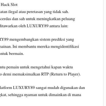
Hack Slot
an ilegal atau peretasan yang tidak sah.
 cerdas dan sah untuk meningkatkan peluang
ditawarkan oleh LUXURY89 antara lain:
RY89 mengembangkan sistem prediksi yang
rmainan. Ini membantu mereka mengidentifikasi
untuk bermain.
antu pemain untuk mengetahui kapan waktu
rbo demi memaksimalkan RTP (Return to Player).
latform LUXURY89 sangat mudah digunakan dan
ngkat, sehingga nyaman untuk dimainkan di mana