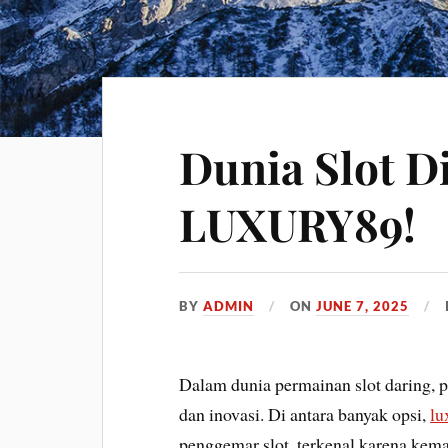
Dunia Slot D
LUXURY89!
BY
ADMIN
ON
JUNE 7, 2025
Dalam dunia permainan slot daring, p
dan inovasi. Di antara banyak opsi,
lu
penggemar slot, terkenal karena ke