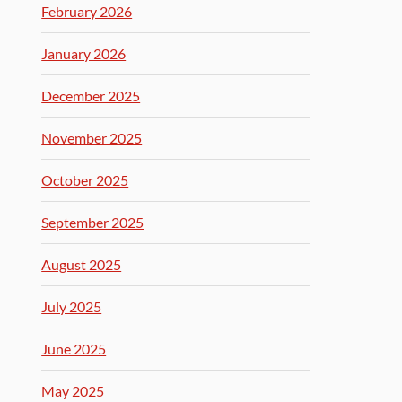
February 2026
January 2026
December 2025
November 2025
October 2025
September 2025
August 2025
July 2025
June 2025
May 2025