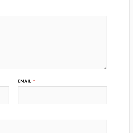
EMAIL
*