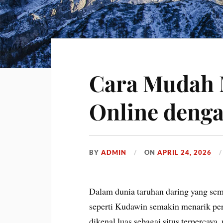
Cara Mudah 
Online denga
BY
ADMIN
ON
APRIL 24, 2026
Dalam dunia taruhan daring yang sem
seperti Kudawin semakin menarik perh
dikenal luas sebagai situs terpercay