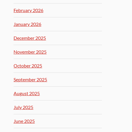
February 2026
January 2026
December 2025
November 2025
October 2025
September 2025
August 2025
July 2025
June 2025