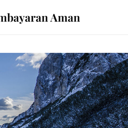
Pembayaran Aman