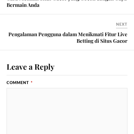
Bermain Anda
NEXT
Pengalaman Pengguna dalam Menikmati Fitur Live
Betting di Situs Gacor
Leave a Reply
COMMENT
*