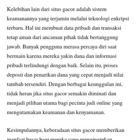
Kelebihan lain dari situs gacor adalah sistem
keamanannya yang terjamin melalui teknologi enkripsi
terbaru. Hal ini membuat data pribadi dan transaksi
tetap aman dari ancaman pihak tidak bertanggung
jawab. Banyak pengguna merasa percaya diri saat
bermain karena mereka yakin dana dan informasi
pribadi terlindungi dengan baik. Selain itu, proses
deposit dan penarikan dana yang cepat menjadi nilai
tambah tersendiri. Dengan berbagai keunggulan ini,
tidak heran jika situs gacor semakin diminati dan
menjadi pilihan utama bagi pecinta judi online yang
mengutamakan keamanan dan kenyamanan.
Kesimpulannya, keberadaan situs gacor memberikan
manfaat besar bagi mereka yang menginginkan