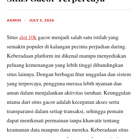
ADMIN
JULY 5, 2026
Situs
slot 10k
gacor menjadi salah satu istilah yang
semakin populer di kalangan pecinta perjudian daring.
Keberadaan platform ini dikenal mampu menyediakan
peluang kemenangan yang lebih tinggi dibandingkan
situs lainnya. Dengan berbagai fitur unggulan dan sistem
yang terpercaya, pengguna merasa lebih nyaman dan
aman dalam menjalankan aktivitas taruhan. Keunggulan
utama dari situs gacor adalah kecepatan akses serta
transparansi dalam setiap transaksi, sehingga pemain
dapat menikmati permainan tanpa khawatir tentang
keamanan data maupun dana mereka. Keberadaan situs