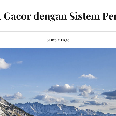
ot Gacor dengan Sistem 
Sample Page