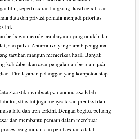
fitur, seperti siaran langsung, hasil cepat, dan
an data dan privasi pemain menjadi prioritas
s ini.
kan berbagai metode pembayaran yang mudah dan
allet, dan pulsa. Antarmuka yang ramah pengguna
g taruhan maupun memeriksa hasil. Banyak
ng kali diberikan agar pengalaman bermain jadi
an. Tim layanan pelanggan yang kompeten siap
data statistik membuat pemain merasa lebih
ain itu, situs ini juga menyediakan prediksi dan
masa lalu dan tren terkini. Dengan begitu, peluang
besar dan membantu pemain dalam membuat
di proses pengundian dan pembayaran adalah