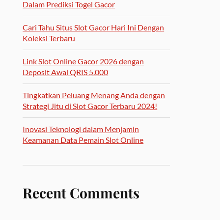
Dalam Prediksi Togel Gacor
Cari Tahu Situs Slot Gacor Hari Ini Dengan
Koleksi Terbaru
Link Slot Online Gacor 2026 dengan
Deposit Awal QRIS 5.000
Tingkatkan Peluang Menang Anda dengan
Strategi Jitu di Slot Gacor Terbaru 2024!
Inovasi Teknologi dalam Menjamin
Keamanan Data Pemain Slot Online
Recent Comments