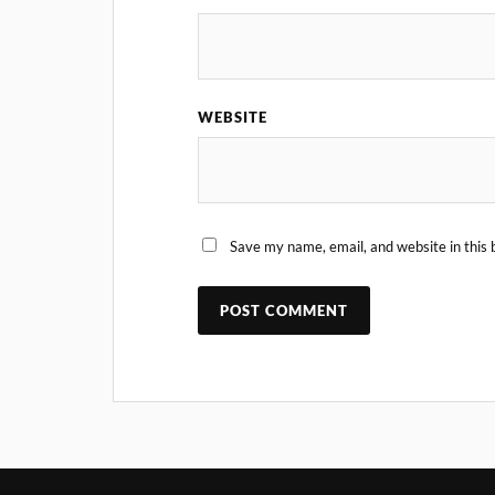
WEBSITE
Save my name, email, and website in this 