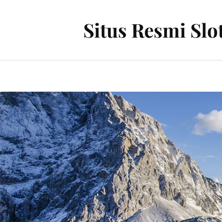
Situs Resmi Sl