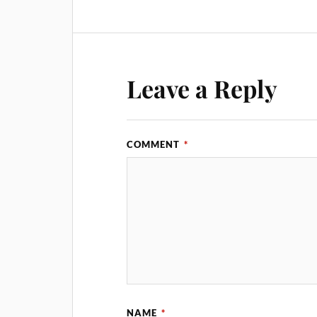
Leave a Reply
COMMENT
*
NAME
*