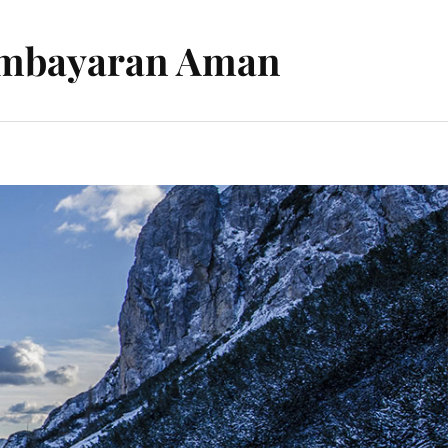
Pembayaran Aman