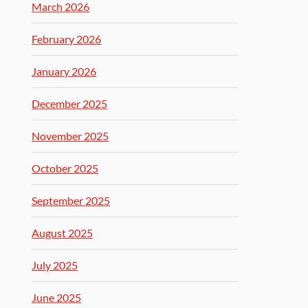
March 2026
February 2026
January 2026
December 2025
November 2025
October 2025
September 2025
August 2025
July 2025
June 2025