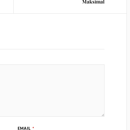
Maksimal
EMAIL
*