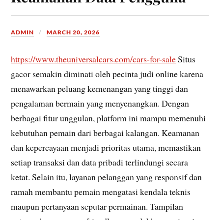
ADMIN
MARCH 20, 2026
https://www.theuniversalcars.com/cars-for-sale
Situs
gacor semakin diminati oleh pecinta judi online karena
menawarkan peluang kemenangan yang tinggi dan
pengalaman bermain yang menyenangkan. Dengan
berbagai fitur unggulan, platform ini mampu memenuhi
kebutuhan pemain dari berbagai kalangan. Keamanan
dan kepercayaan menjadi prioritas utama, memastikan
setiap transaksi dan data pribadi terlindungi secara
ketat. Selain itu, layanan pelanggan yang responsif dan
ramah membantu pemain mengatasi kendala teknis
maupun pertanyaan seputar permainan. Tampilan