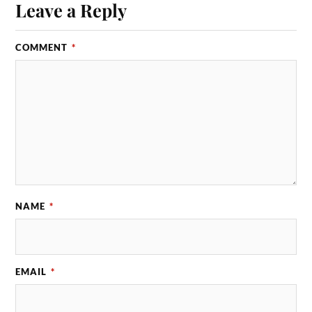
Leave a Reply
COMMENT
*
NAME
*
EMAIL
*