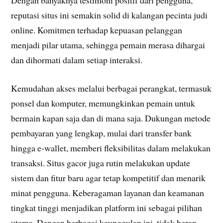
reputasi situs ini semakin solid di kalangan pecinta judi
online. Komitmen terhadap kepuasan pelanggan
menjadi pilar utama, sehingga pemain merasa dihargai
dan dihormati dalam setiap interaksi.
Kemudahan akses melalui berbagai perangkat, termasuk
ponsel dan komputer, memungkinkan pemain untuk
bermain kapan saja dan di mana saja. Dukungan metode
pembayaran yang lengkap, mulai dari transfer bank
hingga e-wallet, memberi fleksibilitas dalam melakukan
transaksi. Situs gacor juga rutin melakukan update
sistem dan fitur baru agar tetap kompetitif dan menarik
minat pengguna. Keberagaman layanan dan keamanan
tingkat tinggi menjadikan platform ini sebagai pilihan
utama. Dengan berbagai keunggulan ini, tidak heran