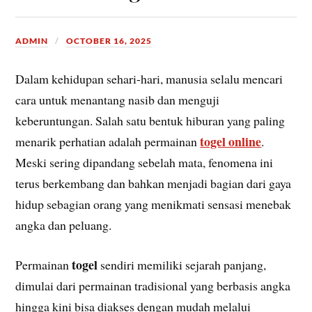
ADMIN
OCTOBER 16, 2025
Dalam kehidupan sehari-hari, manusia selalu mencari
cara untuk menantang nasib dan menguji
keberuntungan. Salah satu bentuk hiburan yang paling
togel online
menarik perhatian adalah permainan
.
Meski sering dipandang sebelah mata, fenomena ini
terus berkembang dan bahkan menjadi bagian dari gaya
hidup sebagian orang yang menikmati sensasi menebak
angka dan peluang.
togel
Permainan
sendiri memiliki sejarah panjang,
dimulai dari permainan tradisional yang berbasis angka
hingga kini bisa diakses dengan mudah melalui