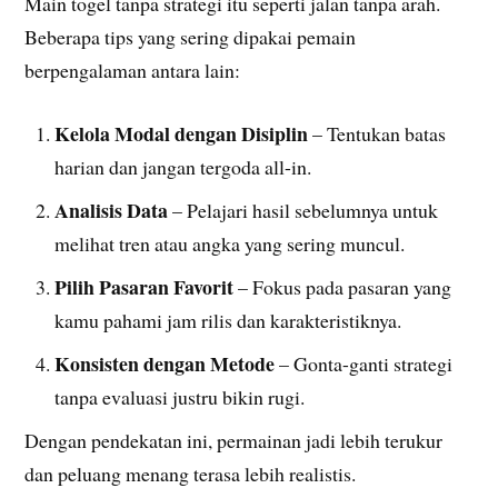
Main togel tanpa strategi itu seperti jalan tanpa arah.
Beberapa tips yang sering dipakai pemain
berpengalaman antara lain:
Kelola Modal dengan Disiplin
– Tentukan batas
harian dan jangan tergoda all-in.
Analisis Data
– Pelajari hasil sebelumnya untuk
melihat tren atau angka yang sering muncul.
Pilih Pasaran Favorit
– Fokus pada pasaran yang
kamu pahami jam rilis dan karakteristiknya.
Konsisten dengan Metode
– Gonta-ganti strategi
tanpa evaluasi justru bikin rugi.
Dengan pendekatan ini, permainan jadi lebih terukur
dan peluang menang terasa lebih realistis.