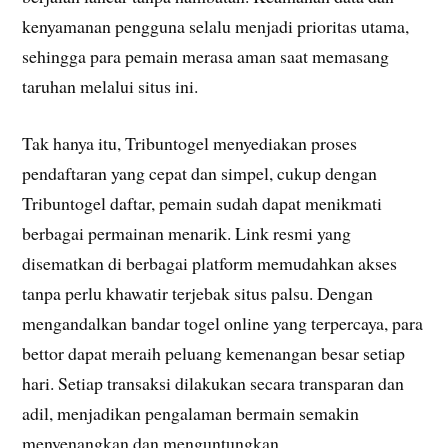
kenyamanan pengguna selalu menjadi prioritas utama,
sehingga para pemain merasa aman saat memasang
taruhan melalui situs ini.
Tak hanya itu, Tribuntogel menyediakan proses
pendaftaran yang cepat dan simpel, cukup dengan
Tribuntogel daftar, pemain sudah dapat menikmati
berbagai permainan menarik. Link resmi yang
disematkan di berbagai platform memudahkan akses
tanpa perlu khawatir terjebak situs palsu. Dengan
mengandalkan bandar togel online yang terpercaya, para
bettor dapat meraih peluang kemenangan besar setiap
hari. Setiap transaksi dilakukan secara transparan dan
adil, menjadikan pengalaman bermain semakin
menyenangkan dan menguntungkan.