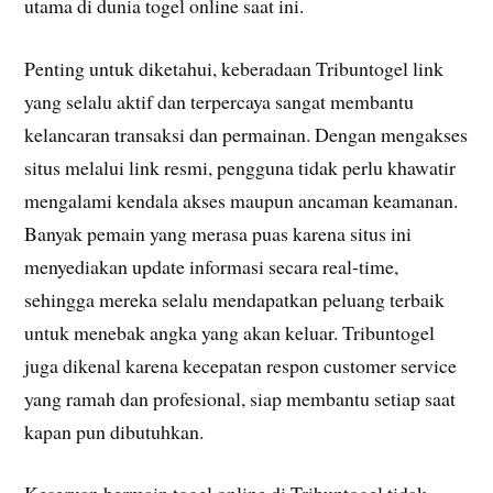
utama di dunia togel online saat ini.
Penting untuk diketahui, keberadaan Tribuntogel link
yang selalu aktif dan terpercaya sangat membantu
kelancaran transaksi dan permainan. Dengan mengakses
situs melalui link resmi, pengguna tidak perlu khawatir
mengalami kendala akses maupun ancaman keamanan.
Banyak pemain yang merasa puas karena situs ini
menyediakan update informasi secara real-time,
sehingga mereka selalu mendapatkan peluang terbaik
untuk menebak angka yang akan keluar. Tribuntogel
juga dikenal karena kecepatan respon customer service
yang ramah dan profesional, siap membantu setiap saat
kapan pun dibutuhkan.