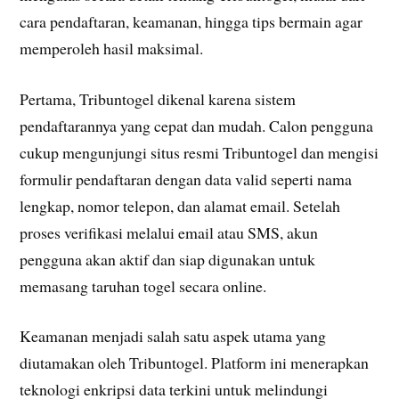
cara pendaftaran, keamanan, hingga tips bermain agar
memperoleh hasil maksimal.
Pertama, Tribuntogel dikenal karena sistem
pendaftarannya yang cepat dan mudah. Calon pengguna
cukup mengunjungi situs resmi Tribuntogel dan mengisi
formulir pendaftaran dengan data valid seperti nama
lengkap, nomor telepon, dan alamat email. Setelah
proses verifikasi melalui email atau SMS, akun
pengguna akan aktif dan siap digunakan untuk
memasang taruhan togel secara online.
Keamanan menjadi salah satu aspek utama yang
diutamakan oleh Tribuntogel. Platform ini menerapkan
teknologi enkripsi data terkini untuk melindungi