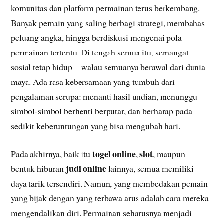
komunitas dan platform permainan terus berkembang.
Banyak pemain yang saling berbagi strategi, membahas
peluang angka, hingga berdiskusi mengenai pola
permainan tertentu. Di tengah semua itu, semangat
sosial tetap hidup—walau semuanya berawal dari dunia
maya. Ada rasa kebersamaan yang tumbuh dari
pengalaman serupa: menanti hasil undian, menunggu
simbol-simbol berhenti berputar, dan berharap pada
sedikit keberuntungan yang bisa mengubah hari.
togel online
slot
Pada akhirnya, baik itu
,
, maupun
judi online
bentuk hiburan
lainnya, semua memiliki
daya tarik tersendiri. Namun, yang membedakan pemain
yang bijak dengan yang terbawa arus adalah cara mereka
mengendalikan diri. Permainan seharusnya menjadi