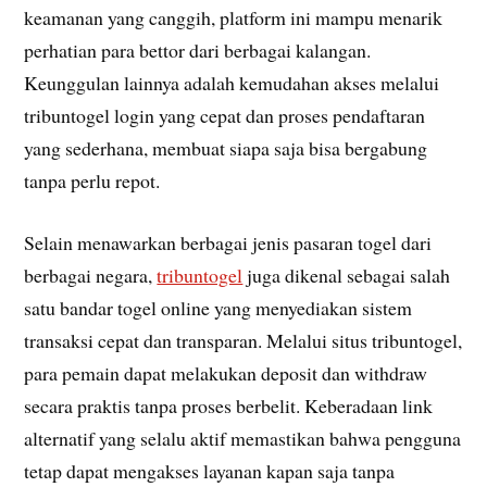
keamanan yang canggih, platform ini mampu menarik
perhatian para bettor dari berbagai kalangan.
Keunggulan lainnya adalah kemudahan akses melalui
tribuntogel login yang cepat dan proses pendaftaran
yang sederhana, membuat siapa saja bisa bergabung
tanpa perlu repot.
Selain menawarkan berbagai jenis pasaran togel dari
berbagai negara,
tribuntogel
juga dikenal sebagai salah
satu bandar togel online yang menyediakan sistem
transaksi cepat dan transparan. Melalui situs tribuntogel,
para pemain dapat melakukan deposit dan withdraw
secara praktis tanpa proses berbelit. Keberadaan link
alternatif yang selalu aktif memastikan bahwa pengguna
tetap dapat mengakses layanan kapan saja tanpa