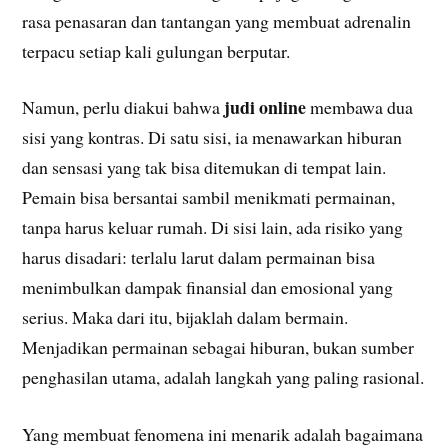
rasa penasaran dan tantangan yang membuat adrenalin
terpacu setiap kali gulungan berputar.
judi online
Namun, perlu diakui bahwa
membawa dua
sisi yang kontras. Di satu sisi, ia menawarkan hiburan
dan sensasi yang tak bisa ditemukan di tempat lain.
Pemain bisa bersantai sambil menikmati permainan,
tanpa harus keluar rumah. Di sisi lain, ada risiko yang
harus disadari: terlalu larut dalam permainan bisa
menimbulkan dampak finansial dan emosional yang
serius. Maka dari itu, bijaklah dalam bermain.
Menjadikan permainan sebagai hiburan, bukan sumber
penghasilan utama, adalah langkah yang paling rasional.
Yang membuat fenomena ini menarik adalah bagaimana