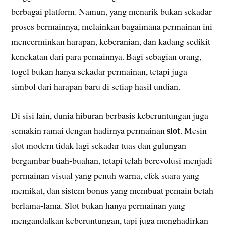
berbagai platform. Namun, yang menarik bukan sekadar
proses bermainnya, melainkan bagaimana permainan ini
mencerminkan harapan, keberanian, dan kadang sedikit
kenekatan dari para pemainnya. Bagi sebagian orang,
togel bukan hanya sekadar permainan, tetapi juga
simbol dari harapan baru di setiap hasil undian.
Di sisi lain, dunia hiburan berbasis keberuntungan juga
slot
semakin ramai dengan hadirnya permainan
. Mesin
slot modern tidak lagi sekadar tuas dan gulungan
bergambar buah-buahan, tetapi telah berevolusi menjadi
permainan visual yang penuh warna, efek suara yang
memikat, dan sistem bonus yang membuat pemain betah
berlama-lama. Slot bukan hanya permainan yang
mengandalkan keberuntungan, tapi juga menghadirkan