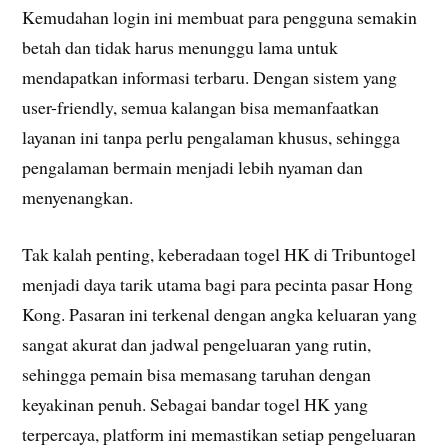
Kemudahan login ini membuat para pengguna semakin
betah dan tidak harus menunggu lama untuk
mendapatkan informasi terbaru. Dengan sistem yang
user-friendly, semua kalangan bisa memanfaatkan
layanan ini tanpa perlu pengalaman khusus, sehingga
pengalaman bermain menjadi lebih nyaman dan
menyenangkan.
Tak kalah penting, keberadaan togel HK di Tribuntogel
menjadi daya tarik utama bagi para pecinta pasar Hong
Kong. Pasaran ini terkenal dengan angka keluaran yang
sangat akurat dan jadwal pengeluaran yang rutin,
sehingga pemain bisa memasang taruhan dengan
keyakinan penuh. Sebagai bandar togel HK yang
terpercaya, platform ini memastikan setiap pengeluaran