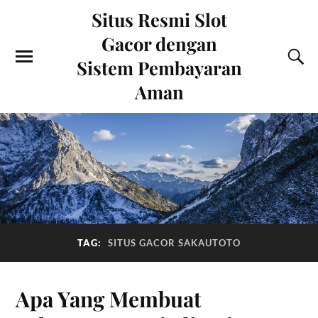
Situs Resmi Slot
Gacor dengan
Sistem Pembayaran
Aman
TAG:
SITUS GACOR SAKAUTOTO
Apa Yang Membuat