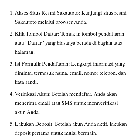
Akses Situs Resmi Sakautoto: Kunjungi situs resmi
Sakautoto melalui browser Anda.
Klik Tombol Daftar: Temukan tombol pendaftaran
atau “Daftar” yang biasanya berada di bagian atas
halaman.
Isi Formulir Pendaftaran: Lengkapi informasi yang
diminta, termasuk nama, email, nomor telepon, dan
kata sandi.
Verifikasi Akun: Setelah mendaftar, Anda akan
menerima email atau SMS untuk memverifikasi
akun Anda.
Lakukan Deposit: Setelah akun Anda aktif, lakukan
deposit pertama untuk mulai bermain.