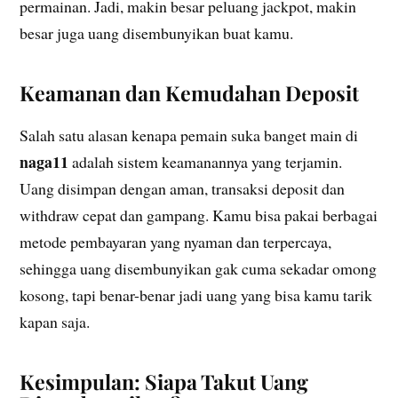
permainan. Jadi, makin besar peluang jackpot, makin
besar juga uang disembunyikan buat kamu.
Keamanan dan Kemudahan Deposit
Salah satu alasan kenapa pemain suka banget main di
naga11
adalah sistem keamanannya yang terjamin.
Uang disimpan dengan aman, transaksi deposit dan
withdraw cepat dan gampang. Kamu bisa pakai berbagai
metode pembayaran yang nyaman dan terpercaya,
sehingga uang disembunyikan gak cuma sekadar omong
kosong, tapi benar-benar jadi uang yang bisa kamu tarik
kapan saja.
Kesimpulan: Siapa Takut Uang