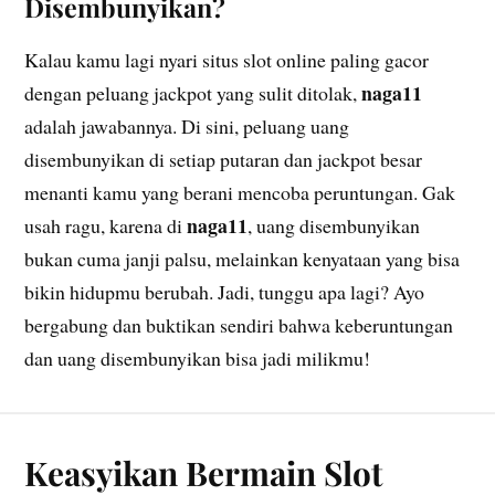
Disembunyikan?
Kalau kamu lagi nyari situs slot online paling gacor
naga11
dengan peluang jackpot yang sulit ditolak,
adalah jawabannya. Di sini, peluang uang
disembunyikan di setiap putaran dan jackpot besar
menanti kamu yang berani mencoba peruntungan. Gak
naga11
usah ragu, karena di
, uang disembunyikan
bukan cuma janji palsu, melainkan kenyataan yang bisa
bikin hidupmu berubah. Jadi, tunggu apa lagi? Ayo
bergabung dan buktikan sendiri bahwa keberuntungan
dan uang disembunyikan bisa jadi milikmu!
Keasyikan Bermain Slot