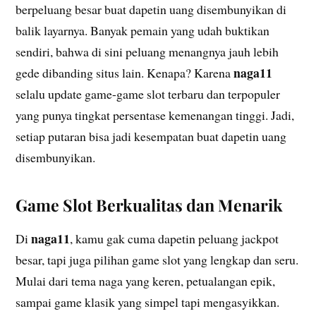
berpeluang besar buat dapetin uang disembunyikan di
balik layarnya. Banyak pemain yang udah buktikan
sendiri, bahwa di sini peluang menangnya jauh lebih
naga11
gede dibanding situs lain. Kenapa? Karena
selalu update game-game slot terbaru dan terpopuler
yang punya tingkat persentase kemenangan tinggi. Jadi,
setiap putaran bisa jadi kesempatan buat dapetin uang
disembunyikan.
Game Slot Berkualitas dan Menarik
naga11
Di
, kamu gak cuma dapetin peluang jackpot
besar, tapi juga pilihan game slot yang lengkap dan seru.
Mulai dari tema naga yang keren, petualangan epik,
sampai game klasik yang simpel tapi mengasyikkan.